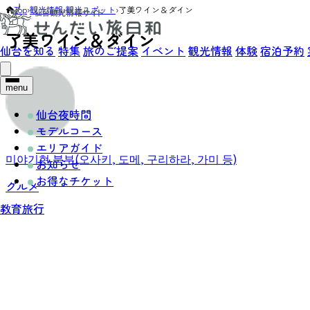
Top
›
観光情報
›
観光スポット
›
了美ワイン＆ダイン
了美ワイン＆ダイン
仙台を知る
特集
旅のご提案
イベント
観光情報
体験
宿泊予約
menu
仙台夜時間
モデルコース
エリアガイド
미야기현 북부(오사키, 도메, 구리하라, 가미 등)
お知らせ
お得なチケット
グルメ
教育旅行