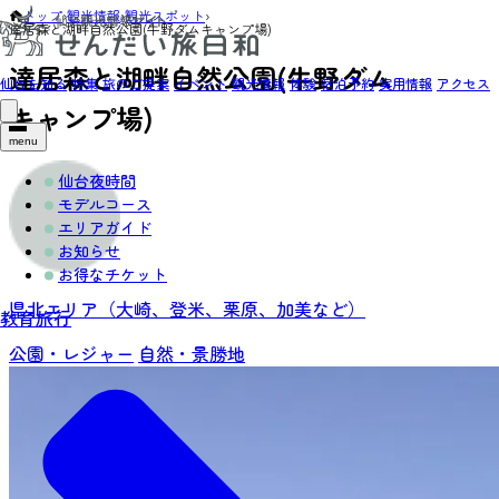
トップ
›
観光情報
›
観光スポット
›
達居森と湖畔自然公園(牛野ダムキャンプ場)
達居森と湖畔自然公園(牛野ダム
仙台を知る
特集
旅のご提案
イベント
観光情報
体験
宿泊予約
実用情報
アクセス
キャンプ場)
menu
仙台夜時間
モデルコース
エリアガイド
お知らせ
お得なチケット
県北エリア（大崎、登米、栗原、加美など）
教育旅行
公園・レジャー
自然・景勝地