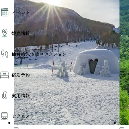
モデルコース
イベント
AIおまかせコース
オリジナルプラン
みんなの旅行記
イベント情報
観光情報
その他イベント情報（音楽・展示会）
スポーツ情報
コンベンション情報
観光スポット
仙台旅先体験コレクション
温泉
美味いもの
季節のイベント
仙台旅先体験コレクション
プロスポーツチーム・プロオーケストラ
宿泊予約
体験プログラム検索（予約）
仙台の銘品
体験事業者からのお知らせ
仙台夜時間
体験トピックス
宿泊予約
宿泊施設
体験事業者
実用情報
仙台観光マップ
観光案内
アクセス
お役立ち情報
観光アプリ
仙台観光マップ