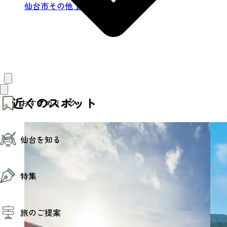
仙台市その他
食
近くのスポット
おすすめリンク
仙台夜時間
仙台を知る
モデルコース
エリアガイド
お知らせ
仙台の魅力
お得なチケット
特集
エリアガイド
復興に向けて
仙台観光PR動画ライブラリー
特集
仙台から行く東北周遊旅
旅のご提案
夜時間トピックス
伝統的工芸品