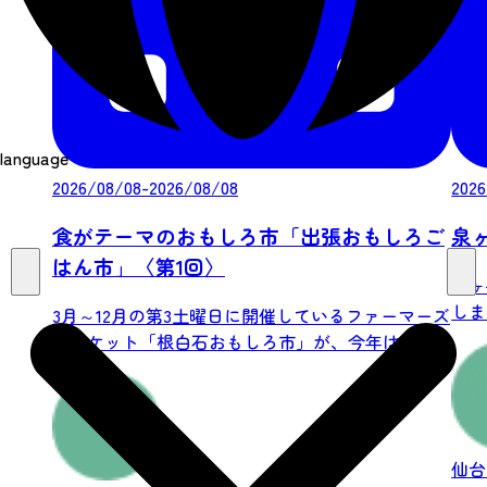
language
2026/08/08-2026/08/08
2026
食がテーマのおもしろ市「出張おもしろご
泉
はん市」〈第1回〉
泉ヶ
しま
3月～12月の第3土曜日に開催しているファーマーズ
マーケット「根白石おもしろ市」が、今年は泉区...
仙