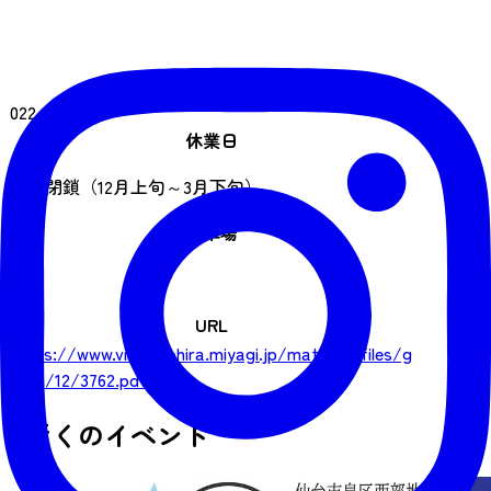
電話番号
022-341-8515
休業日
冬季閉鎖（12月上旬～3月下旬）
駐車場
あり
URL
https://www.village.ohira.miyagi.jp/material/files/g
roup/12/3762.pdf
近くのイベント