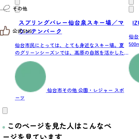
仙台までの経路検索
その他
市内の交通情報
お得なチケット
スプリングバレー仙台泉スキー場／マ
I
お知らせ
ウンテンパーク
公式SNS
お問い合わせ
仙台
教育旅行
50
観光マップ
仙台市民にとっては、とても身近なスキー場。夏
せんだい旅日和 X
せんだい旅日和とは
キ...
のグリーンシーズンでは、高原の自然を活かした
せんだい旅日和 Instagram
サイト利用規約
様々な...
せんだい旅日和 Facebook
プライバシーポリシー
仙台旅先体験コレクション Facebook
サイトマップ
仙台旅先体験コレクション Instagaram
仙臺写真館フォトギャラリー
仙台市その他
公園・レジャー
スポ
ーツ
このページを見た人はこんなペ
ージを見ています