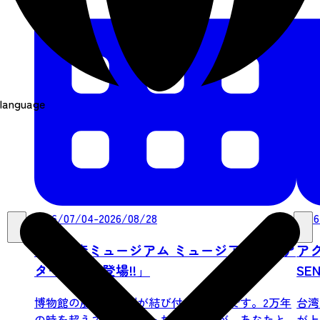
language
2026/07/04-2026/08/28
2026
地底の森ミュージアム ミュージアム・シア
ア
ター「狩人登場!!」
SEN
博物館の展示と演劇が結び付いた企画です。2万年
台湾
の時を超えてよみがえった狩人たちが、あなたと
が上