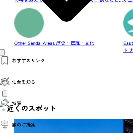
の出...
願...
Other Sendai Areas
歴史・伝統・文化
East
ト
おすすめリンク
仙台夜時間
仙台を知る
モデルコース
エリアガイド
お知らせ
仙台の魅力
お得なチケット
特集
エリアガイド
近くのスポット
復興に向けて
仙台観光PR動画ライブラリー
特集
仙台から行く東北周遊旅
旅のご提案
夜時間トピックス
伝統的工芸品