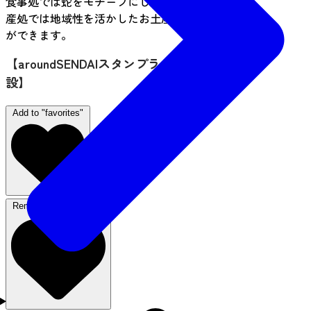
食事処では蛇をモチーフにした料理を楽しめ、土
産処では地域性を活かしたお土産を購入すること
ができます。
【aroundSENDAIスタンプラリー 利用対象施
設】
Add to "favorites"
Remove from favorites