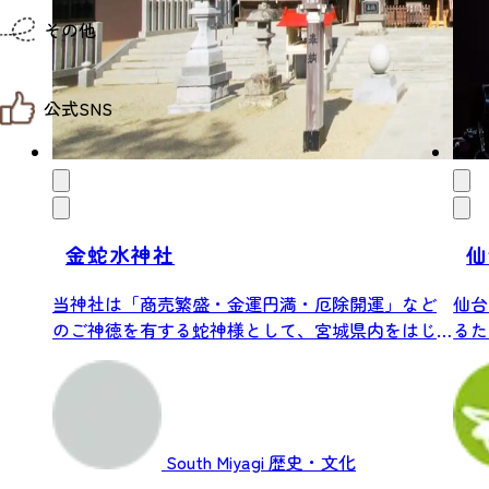
仙台までの経路検索
その他
市内の交通情報
お得なチケット
お知らせ
公式SNS
お問い合わせ
教育旅行
観光マップ
せんだい旅日和 X
せんだい旅日和とは
せんだい旅日和 Instagram
サイト利用規約
せんだい旅日和 Facebook
プライバシーポリシー
仙台旅先体験コレクション Facebook
サイトマップ
金蛇水神社
仙
仙台旅先体験コレクション Instagaram
仙臺写真館フォトギャラリー
当神社は「商売繁盛・金運円満・厄除開運」など
仙台
のご神徳を有する蛇神様として、宮城県内をはじ
るた
め東北...
両や.
South Miyagi
歴史・文化