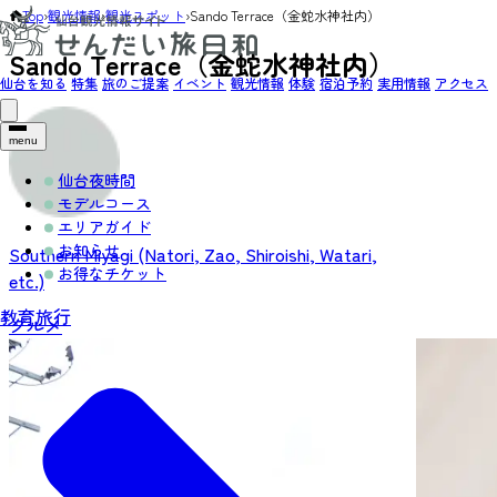
Top
›
観光情報
›
観光スポット
›
Sando Terrace（金蛇水神社内）
Sando Terrace（金蛇水神社内）
仙台を知る
特集
旅のご提案
イベント
観光情報
体験
宿泊予約
実用情報
アクセス
menu
仙台夜時間
モデルコース
エリアガイド
お知らせ
Southern Miyagi (Natori, Zao, Shiroishi, Watari,
お得なチケット
etc.)
教育旅行
グルメ