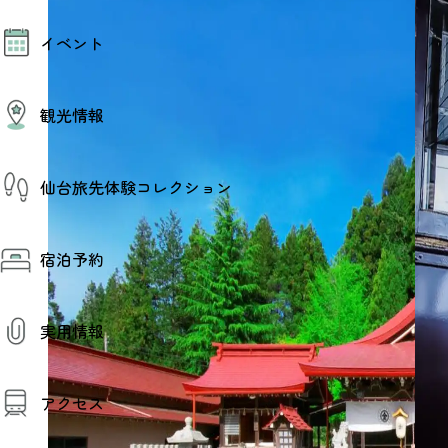
モデルコース
イベント
AIおまかせコース
オリジナルプラン
みんなの旅行記
イベント情報
観光情報
その他イベント情報（音楽・展示会）
スポーツ情報
コンベンション情報
観光スポット
仙台旅先体験コレクション
温泉
美味いもの
季節のイベント
仙台旅先体験コレクション
プロスポーツチーム・プロオーケストラ
宿泊予約
体験プログラム検索（予約）
仙台の銘品
体験事業者からのお知らせ
仙台夜時間
体験トピックス
宿泊予約
宿泊施設
体験事業者
実用情報
仙台観光マップ
観光案内
アクセス
お役立ち情報
観光アプリ
仙台観光マップ