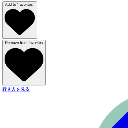
Add to "favorites"
Remove from favorites
行き方を見る