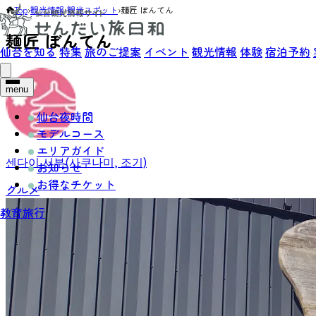
Top
›
観光情報
›
観光スポット
›
麺匠 ぼんてん
麺匠 ぼんてん
仙台を知る
特集
旅のご提案
イベント
観光情報
体験
宿泊予約
menu
仙台夜時間
モデルコース
エリアガイド
센다이 서부(사쿠나미, 조기)
お知らせ
お得なチケット
グルメ
教育旅行