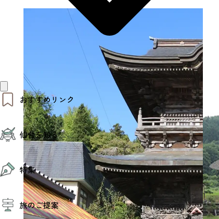
おすすめリンク
仙台夜時間
仙台を知る
モデルコース
エリアガイド
お知らせ
仙台の魅力
お得なチケット
特集
エリアガイド
復興に向けて
仙台観光PR動画ライブラリー
特集
仙台から行く東北周遊旅
旅のご提案
夜時間トピックス
伝統的工芸品