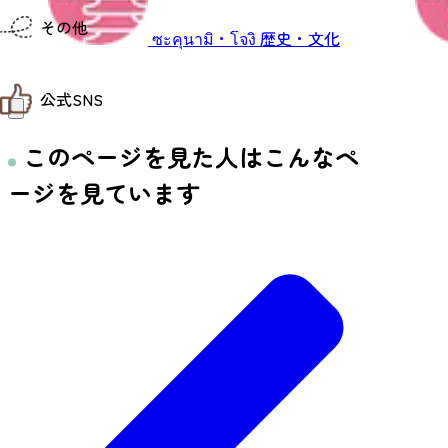
仙台までの経路検索
その他
市内の交通情報
ซะคุนามิ・โจงิ
歴史・文化
お得なチケット
お知らせ
公式SNS
お問い合わせ
教育旅行
観光マップ
このページを見た人はこんなペ
せんだい旅日和 X
せんだい旅日和とは
せんだい旅日和 Instagram
サイト利用規約
ージを見ています
せんだい旅日和 Facebook
プライバシーポリシー
仙台旅先体験コレクション Facebook
サイトマップ
仙台旅先体験コレクション Instagaram
仙臺写真館フォトギャラリー