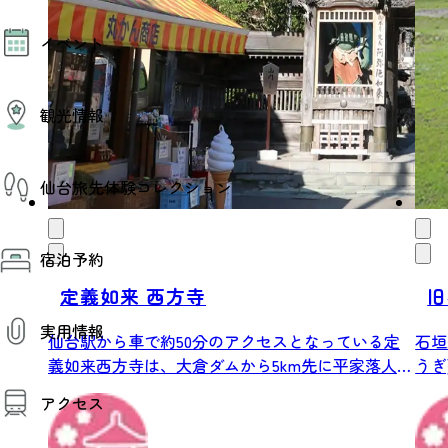
モデルコース
イベント
AIおまかせコース
オリジナルプラン
みんなの旅行記
イベント情報
観光情報
その他イベント情報（音楽・展示会）
スポーツ情報
コンベンション情報
観光スポット
仙台旅先体験コレクション
温泉
美味いもの
季節のイベント
仙台旅先体験コレクション
プロスポーツチーム・プロオーケストラ
宿泊予約
体験プログラム検索（予約）
仙台の銘品
体験事業者からのお知らせ
仙台夜時間
定義如来 西方寺
旧
体験トピックス
宿泊予約
宿泊施設
体験事業者
実用情報
仙台観光マップ
仙台駅から車で約50分のアクセスとなっている定
石垣
義如来西方寺は、大倉ダムから5km先に平家落人
うぎ
観光案内
の...
し...
アクセス
お役立ち情報
観光アプリ
仙台観光マップ