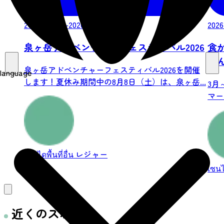
2026/08/08-2026/08/08
2026
泉ヶ岳アドベンチャーフェスティバル2026
食
は
泉ヶ岳アドベンチャーフェスティバル2026を開催
language
します！夏休み期間中の8月8日（土）は、泉ヶ岳...
3月
マー
เซนไดพื้นที่อื่น
レジャー
เซนได
近くのスポット