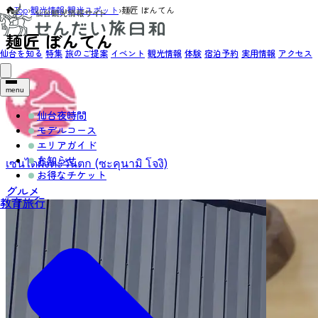
Top
›
観光情報
›
観光スポット
›
麺匠 ぼんてん
麺匠 ぼんてん
仙台を知る
特集
旅のご提案
イベント
観光情報
体験
宿泊予約
実用情報
アクセス
menu
仙台夜時間
モデルコース
エリアガイド
お知らせ
เซนไดฝั่งตะวันตก (ซะคุนามิ โจงิ)
お得なチケット
グルメ
教育旅行