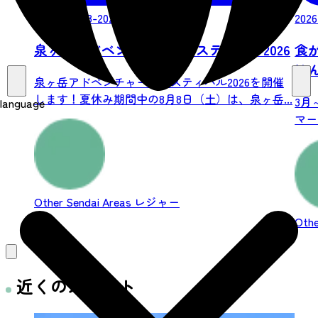
2026/08/08-2026/08/08
2026
泉ヶ岳アドベンチャーフェスティバル2026
食
は
泉ヶ岳アドベンチャーフェスティバル2026を開催
します！夏休み期間中の8月8日（土）は、泉ヶ岳...
3月
language
マー
Other Sendai Areas
レジャー
Othe
近くのスポット