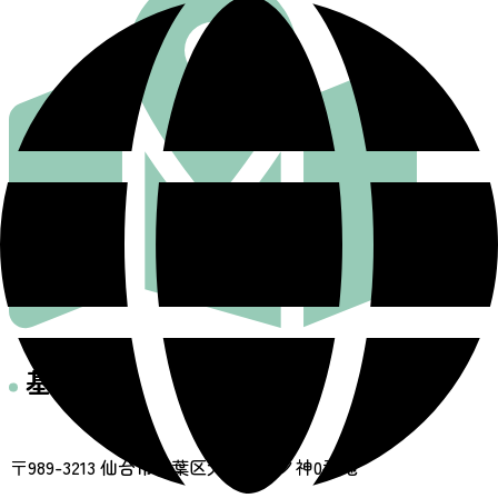
基本情報
住所
〒989-3213 仙台市青葉区大倉字斉ノ神0番地