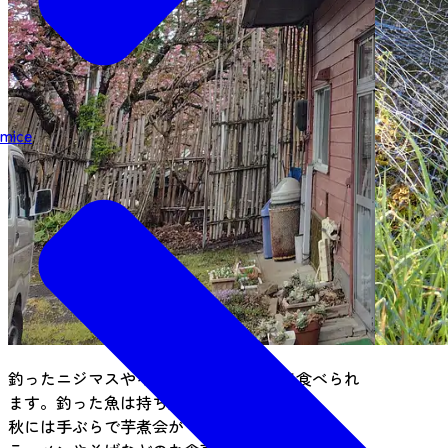
mice
釣ったニジマスやイワナを塩焼きにして食べられ
ます。釣った魚は持ち帰りもOK。
秋には手ぶらで芋煮会ができます。