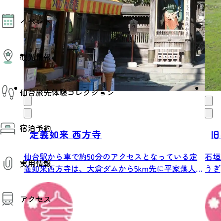
モデルコース
イベント
AIおまかせコース
オリジナルプラン
みんなの旅行記
イベント情報
観光情報
その他イベント情報（音楽・展示会）
スポーツ情報
コンベンション情報
観光スポット
仙台旅先体験コレクション
温泉
美味いもの
季節のイベント
仙台旅先体験コレクション
プロスポーツチーム・プロオーケストラ
宿泊予約
体験プログラム検索（予約）
定義如来 西方寺
旧
仙台の銘品
体験事業者からのお知らせ
仙台夜時間
体験トピックス
宿泊予約
宿泊施設
仙台駅から車で約50分のアクセスとなっている定
石垣
体験事業者
実用情報
仙台観光マップ
義如来西方寺は、大倉ダムから5km先に平家落人
うぎ
の...
し...
観光案内
アクセス
お役立ち情報
観光アプリ
仙台観光マップ