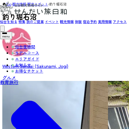
Top
›
観光情報
›
観光スポット
›
釣り堀石沼
釣り堀石沼
仙台を知る
特集
旅のご提案
イベント
観光情報
体験
宿泊予約
実用情報
アクセス
menu
仙台夜時間
モデルコース
エリアガイド
お知らせ
Western Sendai (Sakunami, Jogi)
お得なチケット
グルメ
教育旅行