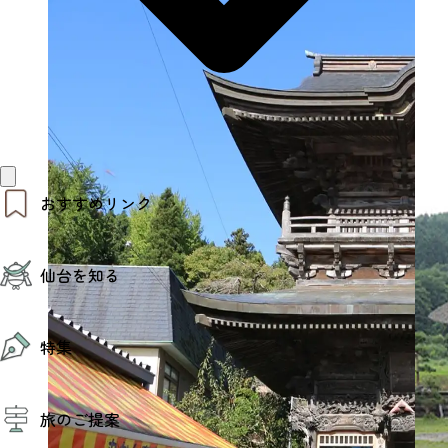
おすすめリンク
仙台夜時間
仙台を知る
モデルコース
エリアガイド
お知らせ
仙台の魅力
お得なチケット
特集
エリアガイド
復興に向けて
仙台観光PR動画ライブラリー
特集
仙台から行く東北周遊旅
旅のご提案
夜時間トピックス
伝統的工芸品