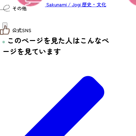
仙台までの経路検索
Sakunami / Jogi
歴史・文化
その他
市内の交通情報
お得なチケット
お知らせ
公式SNS
お問い合わせ
教育旅行
このページを見た人はこんなペ
観光マップ
せんだい旅日和 X
ージを見ています
せんだい旅日和とは
せんだい旅日和 Instagram
サイト利用規約
せんだい旅日和 Facebook
プライバシーポリシー
仙台旅先体験コレクション Facebook
サイトマップ
仙台旅先体験コレクション Instagaram
仙臺写真館フォトギャラリー