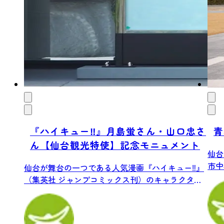
『ハイキュー‼』月島蛍さん・山口忠さ
青
ん【仙台観光特使】記念モニュメント
仙台
市中
仙台が舞台の一つである人気漫画『ハイキュー‼』
園。そ
（集英社 ジャンプコミックス刊）のキャラクタ
ー、...