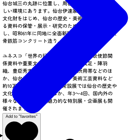
仙台城三の丸跡に位置し、周囲を緑に囲まれた美
しい環境にあります。仙台伊達家から寄贈された
文化財をはじめ、仙台の歴史・美術・文化に関す
る資料の保管・展示・研究のため昭和36年に開館
し、昭和61年に同地に全面新築しました(総2階、鉄
骨鉄筋コンクリート造り、延床面積1万800㎡)。
ユネスコ「世界の記憶」・国宝の慶長遣欧使節関
係資料や重要文化財の伊達政宗所用具足・陣羽
織、豊臣秀吉所用具足、三沢初子所用帯などのほ
か、仙台に関わる歴史・文化・美術工芸資料など
約10万点を収蔵しており、常設展では仙台の歴史や
文化を学べます。そのほか、年3～4回、国内外の
様々なテーマによる魅力的な特別展・企画展も開
催されます。
Add to "favorites"