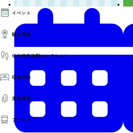
モデルコース
イベント
AIおまかせコース
オリジナルプラン
みんなの旅行記
イベント情報
観光情報
その他イベント情報（音楽・展示会）
スポーツ情報
コンベンション情報
観光スポット
仙台旅先体験コレクション
温泉
美味いもの
季節のイベント
仙台旅先体験コレクション
プロスポーツチーム・プロオーケストラ
宿泊予約
体験プログラム検索（予約）
仙台の銘品
体験事業者からのお知らせ
仙台夜時間
体験トピックス
宿泊予約
宿泊施設
体験事業者
実用情報
仙台観光マップ
観光案内
アクセス
お役立ち情報
観光アプリ
仙台観光マップ