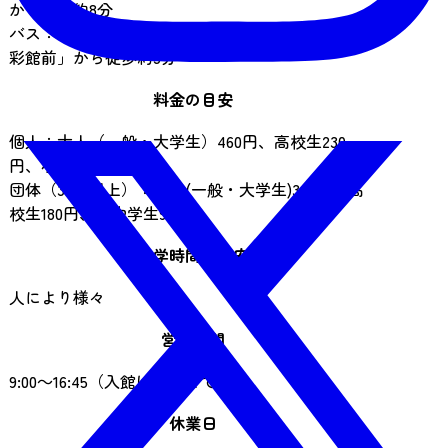
から徒歩約8分
バス：るーぷる仙台「博物館・国際センター・緑
彩館前」から徒歩約3分
料金の目安
個人：大人（一般・大学生）460円、高校生230
円、小中学生110円
団体（30名以上）：大人(一般・大学生)360円、高
校生180円、小中学生90円
見学時間の目安
人により様々
営業時間
9:00～16:45（入館は16:15まで）
休業日