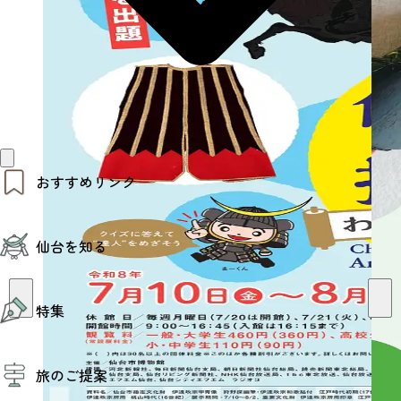
おすすめリンク
仙台夜時間
仙台を知る
モデルコース
エリアガイド
お知らせ
仙台の魅力
お得なチケット
特集
エリアガイド
復興に向けて
仙台観光PR動画ライブラリー
特集
仙台から行く東北周遊旅
旅のご提案
夜時間トピックス
伝統的工芸品