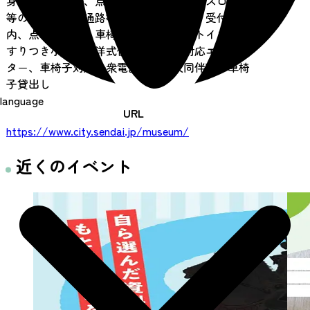
身障者用駐車場、点字ブロック、入口にスロープ
等の設置あり、通路等に自動ドアあり、受付案
内、点字案内板、車椅子（身障者）用トイレ、手
すりつき小便器、洋式便器、身障者対応エレベー
タ－、車椅子対応公衆電話、盲導犬同伴可、車椅
子貸出し
language
URL
https://www.city.sendai.jp/museum/
近くのイベント