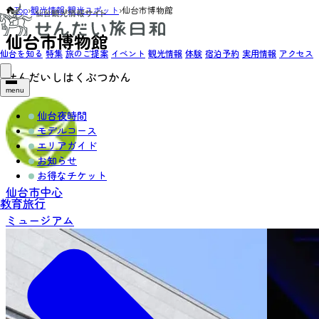
Top
›
観光情報
›
観光スポット
›
仙台市博物館
仙台市博物館
仙台を知る
特集
旅のご提案
イベント
観光情報
体験
宿泊予約
実用情報
アクセス
せんだいしはくぶつかん
menu
仙台夜時間
モデルコース
エリアガイド
お知らせ
お得なチケット
仙台市中心
教育旅行
ミュージアム