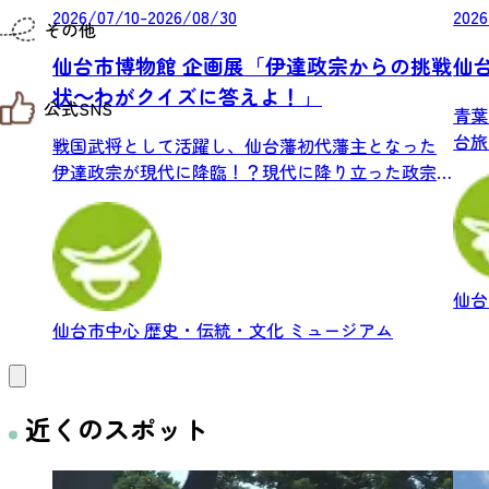
仙台までの経路検索
2026/07/10-2026/08/30
2026
その他
市内の交通情報
お得なチケット
仙台市博物館 企画展「伊達政宗からの挑戦
仙
お知らせ
状～わがクイズに答えよ！」
公式SNS
お問い合わせ
青葉
教育旅行
台旅
戦国武将として活躍し、仙台藩初代藩主となった
観光マップ
せんだい旅日和 X
城・.
伊達政宗が現代に降臨！？現代に降り立った政宗
せんだい旅日和とは
せんだい旅日和 Instagram
が、博...
サイト利用規約
せんだい旅日和 Facebook
プライバシーポリシー
仙台旅先体験コレクション Facebook
サイトマップ
仙台旅先体験コレクション Instagaram
仙臺写真館フォトギャラリー
仙
仙台市中心
歴史・伝統・文化
ミュージアム
近くのスポット