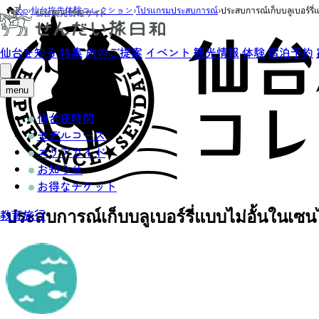
Top
›
仙台旅先体験コレクション
›
โปรแกรมประสบการณ์
›
ประสบการณ์เก็บบลูเบอร์รี
仙台を知る
特集
旅のご提案
イベント
観光情報
体験
宿泊予約
menu
仙台夜時間
モデルコース
エリアガイド
お知らせ
お得なチケット
ประสบการณ์เก็บบลูเบอร์รี่แบบไม่อั้นในเซ
教育旅行