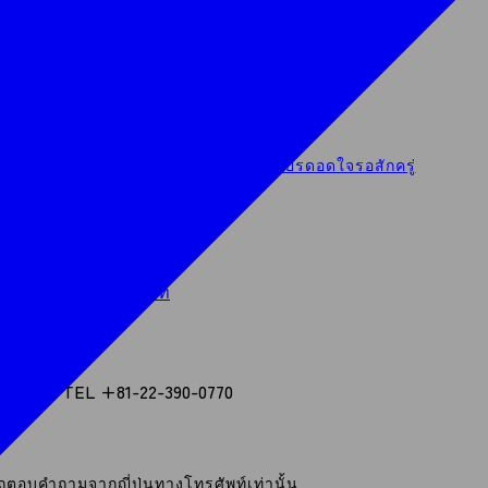
ผ่านเว็บไซต์ของผู้ประกอบการ
น์กำลังอยู่ในระหว่างการเตรียมการ โปรดอดใจรอสักครู่
022-762-9688
สมัครทางโทรศัพท์
verseas TEL +81-22-390-0770
ตอบคำถามจากญี่ปุ่นทางโทรศัพท์เท่านั้น