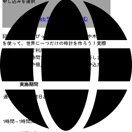
申し込みを選択
事業者Webサイトで申し込む
記念品づくりにぴったり！里山の木の枝や木の実
を使って、世界に一つだけの時計を作ろう！実際
に時計としてご利用いただけます。
所用時間約１時間で小学生から大人まで楽しま
す。グループや個人、ファミリーでのお申込大歓
迎！
実施期間
通年(月１回休館日あり)
所要時間
1時間～1時間30分