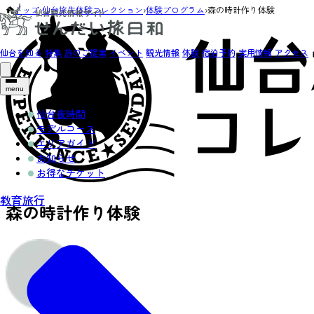
トップ
›
仙台旅先体験コレクション
›
体験プログラム
›
森の時計作り体験
仙台を知る
特集
旅のご提案
イベント
観光情報
体験
宿泊予約
実用情報
アクセス
menu
仙台夜時間
モデルコース
エリアガイド
お知らせ
お得なチケット
教育旅行
森の時計作り体験