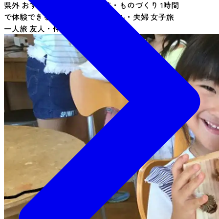
県外
おすすめ
要申込
伝統工芸・ものづくり
1時間
で体験できる
ファミリー
カップル・夫婦
女子旅
一人旅
友人・仲間
団体
キッズ