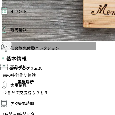
モデルコース
イベント
AIおまかせコース
オリジナルプラン
みんなの旅行記
イベント情報
観光情報
その他イベント情報（音楽・展示会）
スポーツ情報
コンベンション情報
観光スポット
仙台旅先体験コレクション
温泉
美味いもの
基本情報
季節のイベント
仙台旅先体験コレクション
プロスポーツチーム・プロオーケストラ
宿泊予約
体験プログラム検索（予約）
体験プログラム名
仙台の銘品
体験事業者からのお知らせ
森の時計作り体験
仙台夜時間
体験トピックス
宿泊予約
宿泊施設
実施場所
体験事業者
実用情報
仙台観光マップ
つきだて交流館もりもり
観光案内
所要時間
アクセス
お役立ち情報
観光アプリ
1時間～1時間30分
仙台観光マップ