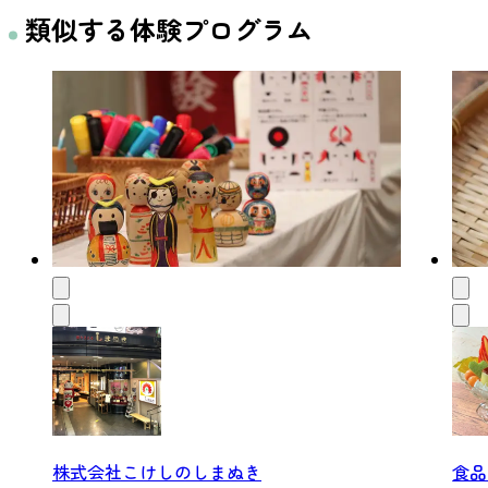
類似する体験プログラム
株式会社こけしのしまぬき
食品