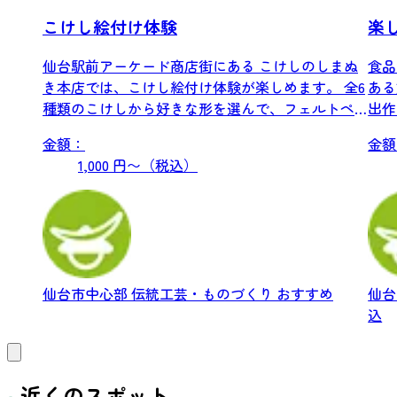
こけし絵付け体験
楽
仙台駅前アーケード商店街にある こけしのしまぬ
食品
き本店では、こけし絵付け体験が楽しめます。 全6
ある
種類のこけしから好きな形を選んで、フェルトペ
出作
ンで...
りを.
金額：
金額
1,000 円〜（税込）
仙台市中心部
伝統工芸・ものづくり
おすすめ
仙
込
近くのスポット