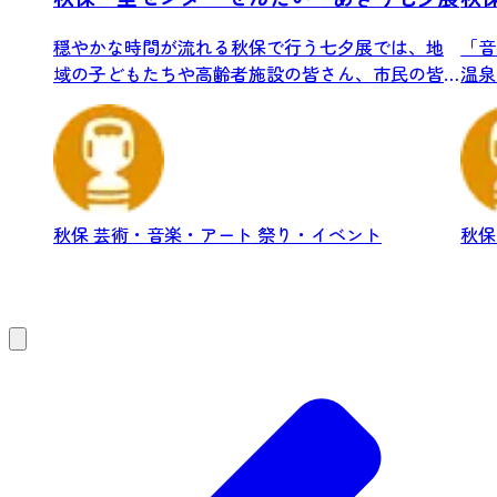
穏やかな時間が流れる秋保で行う七夕展では、地
「音
域の子どもたちや高齢者施設の皆さん、市民の皆
温泉 M
さんか...
秋保
芸術・音楽・アート
祭り・イベント
秋