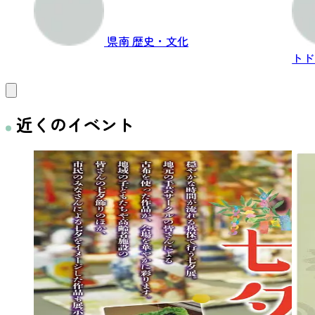
県南
歴史・文化
トド
近くのイベント