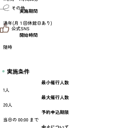
仙台までの経路検索
その他
市内の交通情報
実施期間
お得なチケット
お知らせ
通年(月１回休館日あり)
公式SNS
お問い合わせ
教育旅行
開始時間
観光マップ
せんだい旅日和 X
せんだい旅日和とは
随時
せんだい旅日和 Instagram
サイト利用規約
せんだい旅日和 Facebook
プライバシーポリシー
仙台旅先体験コレクション Facebook
サイトマップ
仙台旅先体験コレクション Instagaram
実施条件
仙臺写真館フォトギャラリー
最小催行人数
1人
最大催行人数
20人
予約申込期限
当日の 00:00 まで
中止について