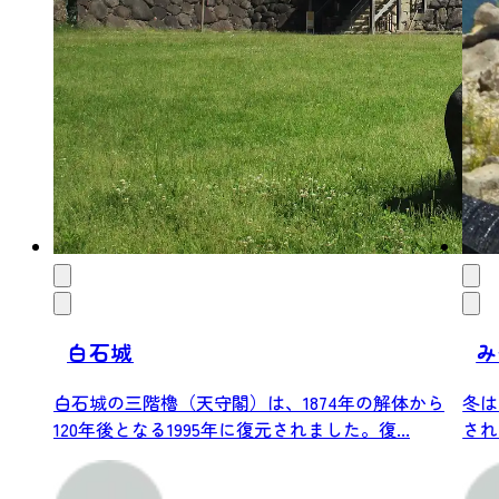
白石城
み
白石城の三階櫓（天守閣）は、1874年の解体から
冬は
120年後となる1995年に復元されました。復...
され
はBB