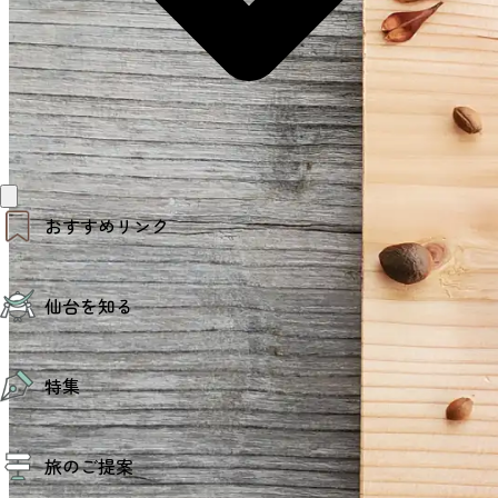
おすすめリンク
仙台夜時間
仙台を知る
モデルコース
エリアガイド
お知らせ
仙台の魅力
お得なチケット
特集
エリアガイド
復興に向けて
仙台観光PR動画ライブラリー
特集
仙台から行く東北周遊旅
旅のご提案
夜時間トピックス
伝統的工芸品