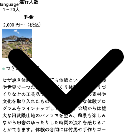
遂行人数
language
1 ~ 20人
料金
2,000 円〜（税込）
つきだて花工房
ピザ焼き体験やうどん打ち体験といった食の体験
や世界で一つだけの時計づくり体験や布ぞうりづ
くりなどの工芸品づくりなど、地元月舘の素材や
文化を取り入れたものを中心に、様々な体験プロ
グラムをラインナップしています。会場からは雄
大な阿武隈山地のパノラマを望み、風景も楽しみ
ながら田舎のゆったりした時間の流れを感じるこ
とができます。体験の合間には竹馬や手作りゴー