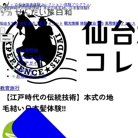
トップ
›
仙台旅先体験コレクション
›
体験プログラム
›
【江戸時代の伝統技術】本式の地毛結い日本髪体験‼
仙台を知る
特集
旅のご提案
イベント
観光情報
体験
宿泊予約
実用情報
アクセス
menu
仙台夜時間
モデルコース
エリアガイド
お知らせ
お得なチケット
教育旅行
【江戸時代の伝統技術】本式の地
毛結い日本髪体験‼