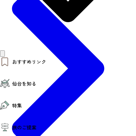
おすすめリンク
仙台夜時間
仙台を知る
モデルコース
エリアガイド
お知らせ
仙台の魅力
お得なチケット
特集
エリアガイド
復興に向けて
仙台観光PR動画ライブラリー
特集
仙台から行く東北周遊旅
旅のご提案
夜時間トピックス
伝統的工芸品