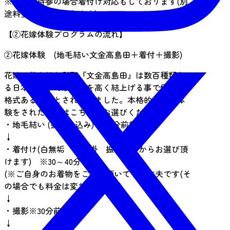
※着物ご持参の場合着付け対応もしております(別
途料金頂戴しております)
【②花嫁体験プログラムの流れ】
②花嫁体験 (地毛結い文金高島田＋着付＋撮影)
花嫁の代表的な髪型『文金高島田』は数百種類あ
る日本髪の中で最も根を高く結上げる事で優雅で
格式ある髪型とされていました。本格的な花嫁体
験をされたい方はこちらをお選びください
・地毛結い (髪飾り込み) ※90分前後
↓
・着付け(白無垢 色打掛 振袖の中からお選び頂
けます) ※30～40分
(※ご自身のお着物をご持参頂いても大丈夫です(そ
の場合でも料金は変わりません)
↓
・撮影※30分前後
↓