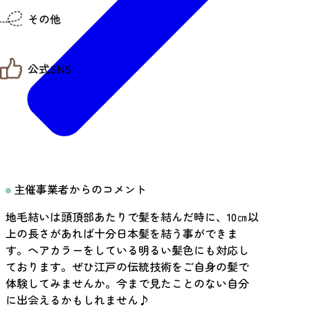
仙台までの経路検索
その他
市内の交通情報
お得なチケット
お知らせ
公式SNS
お問い合わせ
教育旅行
観光マップ
せんだい旅日和 X
せんだい旅日和とは
せんだい旅日和 Instagram
サイト利用規約
せんだい旅日和 Facebook
プライバシーポリシー
仙台旅先体験コレクション Facebook
サイトマップ
仙台旅先体験コレクション Instagaram
仙臺写真館フォトギャラリー
主催事業者からのコメント
地毛結いは頭頂部あたりで髪を結んだ時に、10㎝以
上の長さがあれば十分日本髪を結う事ができま
す。ヘアカラーをしている明るい髪色にも対応し
ております。ぜひ江戸の伝統技術をご自身の髪で
体験してみませんか。今まで見たことのない自分
に出会えるかもしれません♪