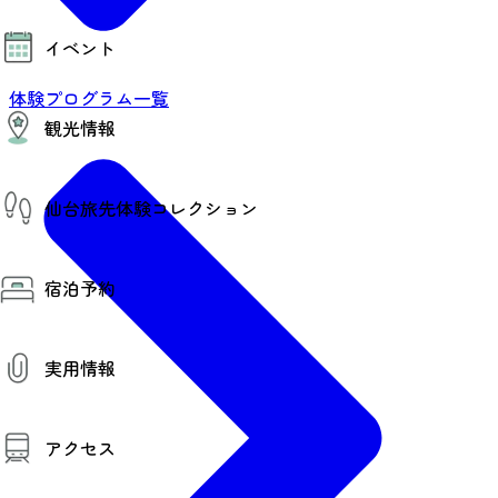
モデルコース
イベント
AIおまかせコース
オリジナルプラン
みんなの旅行記
体験プログラム一覧
イベント情報
観光情報
その他イベント情報（音楽・展示会）
スポーツ情報
コンベンション情報
観光スポット
仙台旅先体験コレクション
温泉
美味いもの
季節のイベント
仙台旅先体験コレクション
プロスポーツチーム・プロオーケストラ
宿泊予約
体験プログラム検索（予約）
仙台の銘品
体験事業者からのお知らせ
仙台夜時間
体験トピックス
宿泊予約
宿泊施設
体験事業者
実用情報
仙台観光マップ
観光案内
アクセス
お役立ち情報
観光アプリ
仙台観光マップ