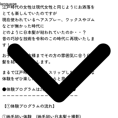
language
江戸時代の女性は現代女性と同じようにお洒落を
とても楽しんでいたのですが
現在使われているヘアスプレー、ワックスやゴム
などが無かった時代に
どのように日本髪が結われていたのか・・？
昔の巧妙な技術を令和のこの時代に再現いたしま
す！
お子様から奥方様までその方の雰囲気に合う日本
髪を結い上げいたします。
まるで江戸時代にタイムスリップしたかのような
体験をぜひ楽しんで頂けたらと思います。
●体験プログラムは2種類ございます●
ーーーーーーーーーーーーーーーーーー
【①体験プログラムの流れ】
①地毛結い体験 (地毛結い日本髪＋撮影)