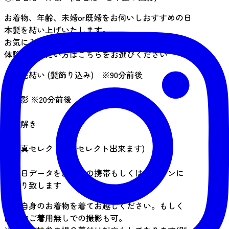
お着物、年齢、未婚or既婚をお伺いしおすすめの日
本髪を結い上げいたします。
お気に入りの着物＆日本髪で江戸時代の雰囲気を
体験してみたい方はこちらをお選びください
・地毛結い (髪飾り込み) ※90分前後
↓
・撮影 ※20分前後
↓
・髪解き
↓
・写真セレクト(5枚セレクト出来ます)
↓
・後日データをお客様の携帯もしくはパソコンに
お送り致します
※ご自身のお着物を着てお越しください。もしく
は着物ご着用無しでの撮影も可。