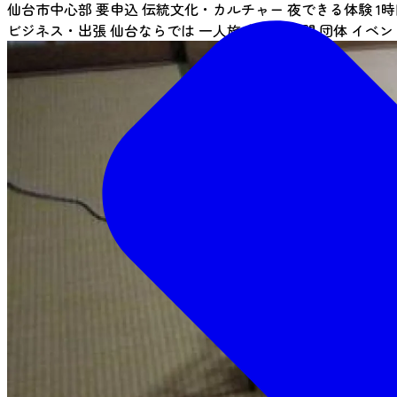
仙台市中心部
要申込
伝統文化・カルチャー
夜できる体験
1
ビジネス・出張
仙台ならでは
一人旅
友人・仲間
団体
イベン