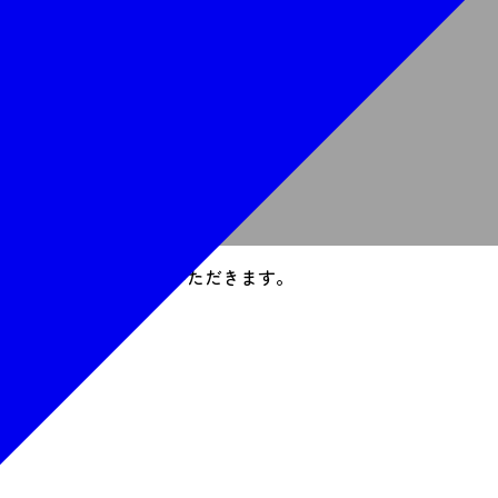
rikakoaoto@hotmail.com
メールで申し込む
rikakoaoto@gmail.com
メールで申し込む
形式でお茶・お菓子をいただきます。
てなしいたします。