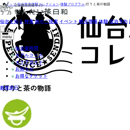
トップ
›
仙台旅先体験コレクション
›
体験プログラム
›
灯りと茶の物語
仙台を知る
特集
旅のご提案
イベント
観光情報
体験
宿泊予約
menu
仙台夜時間
モデルコース
エリアガイド
お知らせ
お得なチケット
灯りと茶の物語
教育旅行