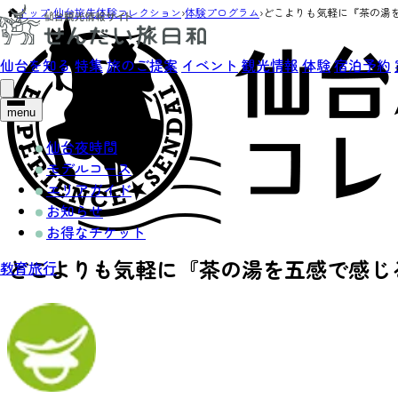
トップ
›
仙台旅先体験コレクション
›
体験プログラム
›
どこよりも気軽に『茶の湯
仙台を知る
特集
旅のご提案
イベント
観光情報
体験
宿泊予約
menu
仙台夜時間
モデルコース
エリアガイド
お知らせ
お得なチケット
どこよりも気軽に『茶の湯を五感で感じ
教育旅行