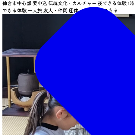
仙台市中心部
要申込
伝統文化・カルチャー
夜できる体験
1
できる体験
一人旅
友人・仲間
団体
ここだからできる