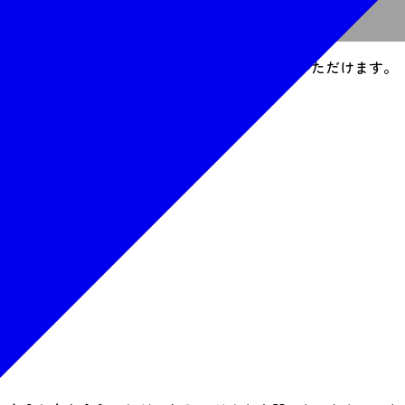
業者Webサイトで申し込む
などを知ることで茶の湯の神髄を五感で感じていただけます。