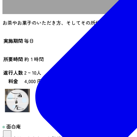
事
お茶やお菓子のいただき方、そしてその所作のもつ意味や心
実施期間
毎日
所要時間
約１時間
遂行人数
2 ~ 10人
料金
4,000 円〜（税込）
面白庵