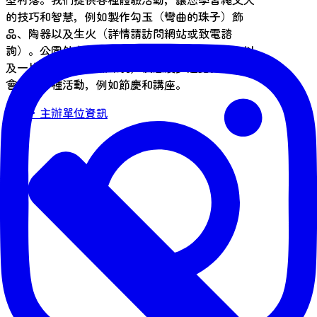
的技巧和智慧，例如製作勾玉（彎曲的珠子）飾
品、陶器以及生火（詳情請訪問網站或致電諮
詢）。公園外有繩文時代的仿製半地穴式房屋，以
及一片修復後的自然環境，供您漫步遊覽。全年還
會舉辦各種活動，例如節慶和講座。
洽詢・主辦單位資訊