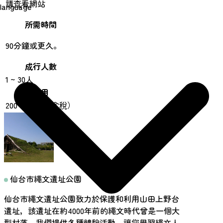
請查看網站
language
所需時間
90分鐘或更久。
成行人數
1 ~ 30人
費用
200 日圓起（含稅）
仙台市繩文遺址公園
仙台市繩文遺址公園致力於保護和利用山田上野台
遺址，該遺址在約4000年前的繩文時代曾是一個大
型村落。我們提供各種體驗活動，讓您學習繩文人