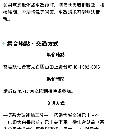
如果您想取消或更改預訂，請盡快與我們聯繫。根
據時間、空房情況等因素，更改請求可能無法實
現。
集合地點・交通方式
集合地點
宮城縣仙台市太白區山田上野台町 10-1 982-0815
集合時間
請於12:45-13:00之間到接待處參加。
交通方式
--搭乘大眾運輸工具-- ・搭乘宮城交通巴士 - 在
「山田大白書房前」巴士站下車。從仙台站前（西
入口巴士月台）搭乘以下任一巴士： ・7號巴士