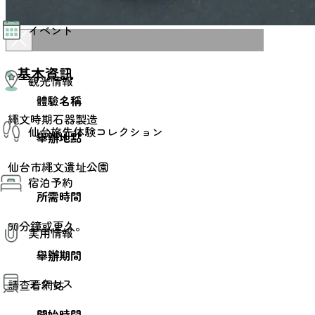
モデルコース
イベント
AIおまかせコース
オリジナルプラン
みんなの旅行記
イベント情報
基本資訊
観光情報
その他イベント情報（音楽・展示会）
スポーツ情報
體驗名稱
コンベンション情報
観光スポット
繩文時期石器製造
仙台旅先体験コレクション
温泉
舉辦地點
美味いもの
季節のイベント
仙台市繩文遺址公園
仙台旅先体験コレクション
プロスポーツチーム・プロオーケストラ
宿泊予約
体験プログラム検索（予約）
仙台の銘品
所需時間
体験事業者からのお知らせ
仙台夜時間
体験トピックス
宿泊予約
宿泊施設
90分鐘或更久。
体験事業者
実用情報
仙台観光マップ
舉辦期間
観光案内
アクセス
お役立ち情報
請查看網站
観光アプリ
仙台観光マップ
開始時間