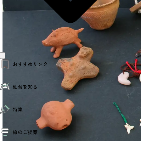
おすすめリンク
仙台夜時間
仙台を知る
モデルコース
エリアガイド
お知らせ
仙台の魅力
お得なチケット
特集
エリアガイド
復興に向けて
仙台観光PR動画ライブラリー
特集
仙台から行く東北周遊旅
旅のご提案
夜時間トピックス
伝統的工芸品