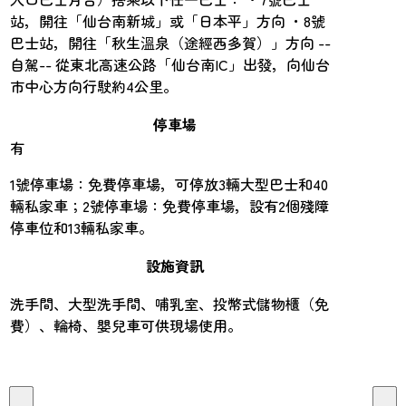
站，開往「仙台南新城」或「日本平」方向 ・8號
巴士站，開往「秋生溫泉（途經西多賀）」方向 --
自駕-- 從東北高速公路「仙台南IC」出發，向仙台
市中心方向行駛約4公里。
停車場
有
1號停車場：免費停車場，可停放3輛大型巴士和40
輛私家車；2號停車場：免費停車場，設有2個殘障
停車位和13輛私家車。
設施資訊
洗手間、大型洗手間、哺乳室、投幣式儲物櫃（免
費）、輪椅、嬰兒車可供現場使用。