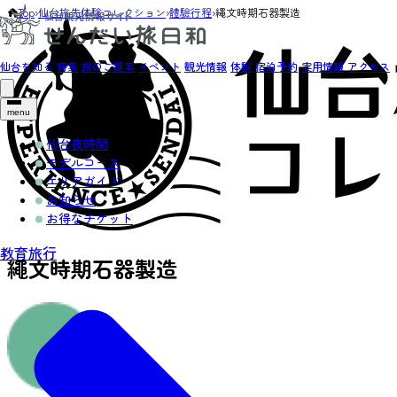
Top
›
仙台旅先体験コレクション
›
體驗行程
›
繩文時期石器製造
仙台を知る
特集
旅のご提案
イベント
観光情報
体験
宿泊予約
実用情報
アクセス
menu
仙台夜時間
モデルコース
エリアガイド
お知らせ
お得なチケット
教育旅行
繩文時期石器製造