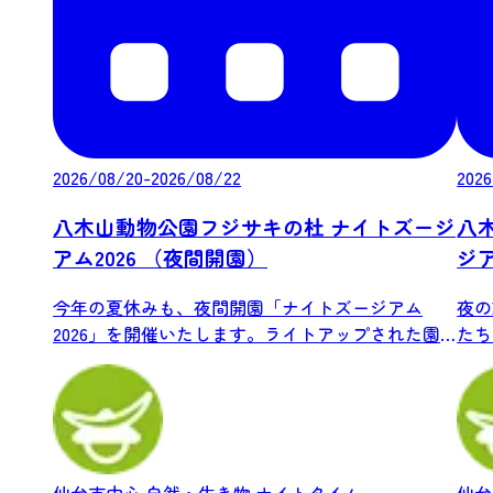
2026/08/20-2026/08/22
2026
八木山動物公園フジサキの杜 ナイトズージ
八
アム2026 （夜間開園）
ジ
今年の夏休みも、夜間開園「ナイトズージアム
夜の
2026」を開催いたします。ライトアップされた園
たち
内で...
木山動
仙台市中心
自然・生き物
ナイトタイム
仙台