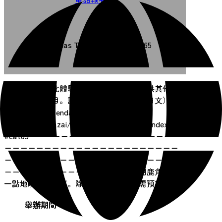
Overseas TEL +81-22-307-5665
【通知】目前此體驗項目暫停。但我們提供其他可
預約的體驗項目。詳情請查看以下網站（日文）。
https://www.sendai-
c.ed.jp/~bunkazai/~jyoumon/wakuwaku/index.html
#cat03ーーーーーーーーーーーーーーーーーーー
ーーーーーーーーーーーーーーーーーーーーーー
ーーーーーーーーーーーーーーーーーーーーーー
ーーーーーーーーーーーーーーーー使用鹿角一點
一點地雕琢黑曜石。除大型團體外，無需預約。
舉辦期間