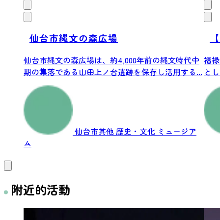
仙台市縄文の森広場
【
仙台市縄文の森広場は、約4,000年前の縄文時代中
福禄
期の集落である山田上ノ台遺跡を保存し活用する...
とし
する人
仙台市其他
歴史・文化
ミュージア
ム
附近的活動