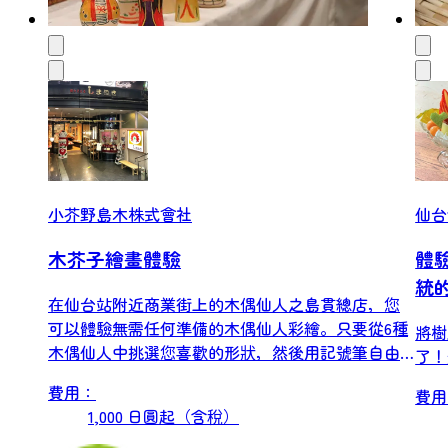
小芥野島木株式會社
仙台
木芥子繪畫體驗
體
統
在仙台站附近商業街上的木偶仙人之島貫總店，您
可以體驗無需任何準備的木偶仙人彩繪。只要從6種
將樹
木偶仙人中挑選您喜歡的形狀，然後用記號筆自由
了！
創作即可。...
費用：
費用
1,000 日圓起（含稅）