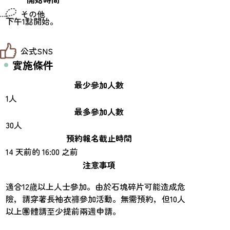
仙台までの経路検索
その他
市内の交通情報
下午1點開始。
お得なチケット
お知らせ
公式SNS
お問い合わせ
教育旅行
實施條件
観光マップ
せんだい旅日和 X
せんだい旅日和とは
最少參加人數
せんだい旅日和 Instagram
サイト利用規約
1人
せんだい旅日和 Facebook
プライバシーポリシー
仙台旅先体験コレクション Facebook
最多參加人數
サイトマップ
仙台旅先体験コレクション Instagaram
30人
仙臺写真館フォトギャラリー
預約報名截止時間
14 天前的 16:00 之前
注意事項
適合12歲以上人士參加。由於石塊碎片可能造成危
險，請穿著長袖衣褲參加活動。無需預約，但10人
以上團體請至少提前兩週申請。