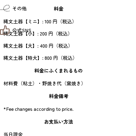
仙台までの経路検索
その他
料金
市内の交通情報
お得なチケット
縄文土器【ミニ】: 100 円（税込）
お知らせ
公式SNS
お問い合わせ
縄文土器【小】: 200 円（税込）
教育旅行
観光マップ
縄文土器【大】: 400 円（税込）
せんだい旅日和 X
せんだい旅日和とは
せんだい旅日和 Instagram
サイト利用規約
縄文土器【特大】: 800 円（税込）
せんだい旅日和 Facebook
プライバシーポリシー
仙台旅先体験コレクション Facebook
サイトマップ
料金にふくまれるもの
仙台旅先体験コレクション Instagaram
仙臺写真館フォトギャラリー
材料費（粘土）・野焼き代（窯焼き）
料金備考
*Fee changes according to price.
お支払い方法
当日現金