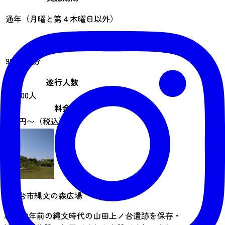
通年（月曜と第４木曜日以外）
所要時間
90～180分
遂行人数
1 ~ 100人
料金
100 円〜（税込）
仙台市縄文の森広場
約4000年前の縄文時代の山田上ノ台遺跡を保存・