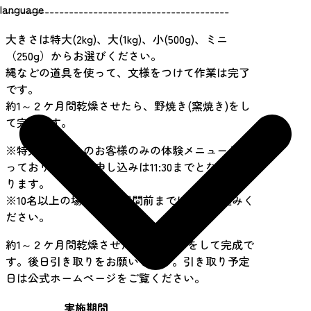
language
----------------------------------------------
大きさは特大(2kg)、大(1kg)、小(500g)、ミニ
（250g）からお選びください。
縄などの道具を使って、文様をつけて作業は完了
です。
約1～２ケ月間乾燥させたら、野焼き(窯焼き)をし
て完成です。
※特大は、個人のお客様のみの体験メニューとな
っており、体験お申し込みは11:30までとなってお
ります。
※10名以上の場合は、2週間前までにお申し込みく
ださい。
約1～２ケ月間乾燥させたら、窯焼きをして完成で
す。後日引き取りをお願いします。引き取り予定
日は公式ホームページをご覧ください。
実施期間