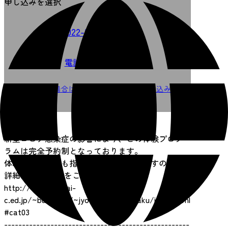
申し込みを選択
022-307-5665
電話で申し込む
※10名以上の場合は、2週間前までにお申し込みく
ださい。
【ご連絡】
新型コロナ感染症の影響により、この体験プログ
ラムは完全予約制となっております。
体験できる日程も指定日となっておりますので、
詳細は下記のHPをご覧ください。
http://www.sendai-
c.ed.jp/~bunkazai/~jyoumon/wakuwaku/index.html
#cat03
----------------------------------------------------