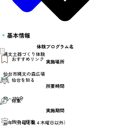
基本情報
体験プログラム名
縄文土器づくり体験
おすすめリンク
実施場所
仙台市縄文の森広場
仙台夜時間
仙台を知る
モデルコース
所要時間
エリアガイド
お知らせ
仙台の魅力
90～180分
お得なチケット
特集
エリアガイド
復興に向けて
実施期間
仙台観光PR動画ライブラリー
特集
仙台から行く東北周遊旅
旅のご提案
夜時間トピックス
通年（月曜と第４木曜日以外）
伝統的工芸品