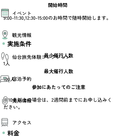
開始時間
モデルコース
イベント
AIおまかせコース
9:00-11:30,12:30-15:00のお時間で随時開始します。
オリジナルプラン
みんなの旅行記
イベント情報
観光情報
その他イベント情報（音楽・展示会）
スポーツ情報
実施条件
コンベンション情報
観光スポット
最小催行人数
仙台旅先体験コレクション
温泉
1人
美味いもの
季節のイベント
最大催行人数
仙台旅先体験コレクション
プロスポーツチーム・プロオーケストラ
宿泊予約
100人
体験プログラム検索（予約）
仙台の銘品
体験事業者からのお知らせ
参加にあたってのご注意
仙台夜時間
体験トピックス
宿泊予約
宿泊施設
体験事業者
※10名以上の場合は、2週間前までにお申し込みく
実用情報
仙台観光マップ
ださい。
観光案内
アクセス
お役立ち情報
観光アプリ
料金
仙台観光マップ