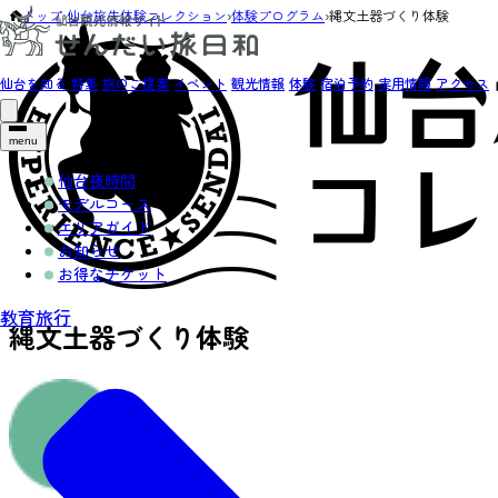
トップ
›
仙台旅先体験コレクション
›
体験プログラム
›
縄文土器づくり体験
仙台を知る
特集
旅のご提案
イベント
観光情報
体験
宿泊予約
実用情報
アクセス
menu
仙台夜時間
モデルコース
エリアガイド
お知らせ
お得なチケット
教育旅行
縄文土器づくり体験