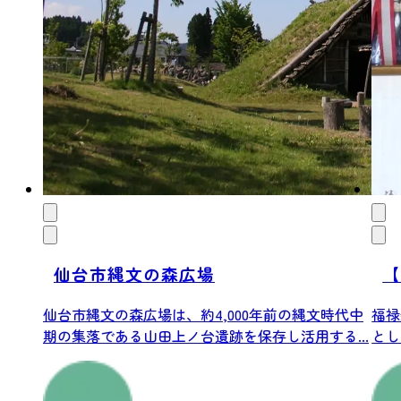
仙台市縄文の森広場
【
仙台市縄文の森広場は、約4,000年前の縄文時代中
福禄
期の集落である山田上ノ台遺跡を保存し活用する...
とし
する人