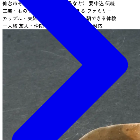
仙台市その他（泉、長町、愛子など）
要申込
伝統
工芸・ものづくり
1時間で体験できる
ファミリー
カップル・夫婦
女子旅
仙台ならでは
朝できる体験
一人旅
友人・仲間
団体
キッズ
教育旅行対応