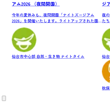
アム2026 （夜間開園）
ジ
今年の夏休みも、夜間開園「ナイトズージアム
夜の
2026」を開催いたします。ライトアップされた園
たち
内で...
木山動
仙台市中心部
自然・生き物
ナイトタイム
仙台
秋