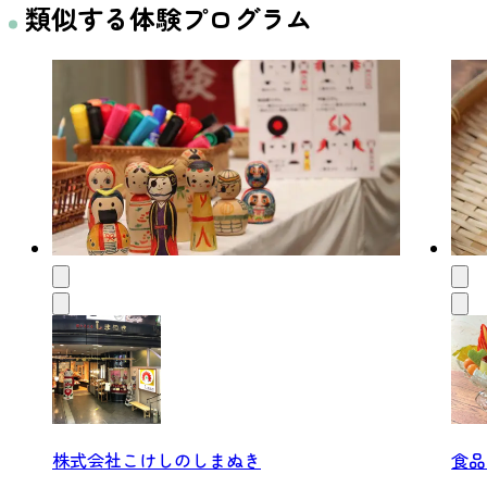
類似する体験プログラム
株式会社こけしのしまぬき
食品