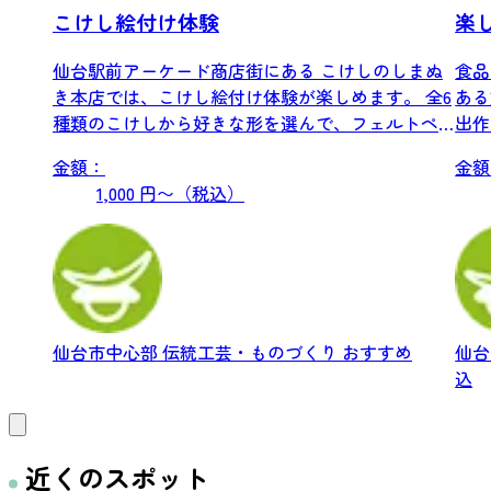
こけし絵付け体験
楽
仙台駅前アーケード商店街にある こけしのしまぬ
食品
き本店では、こけし絵付け体験が楽しめます。 全6
ある
種類のこけしから好きな形を選んで、フェルトペ
出作
ンで...
りを.
金額：
金額
1,000 円〜（税込）
仙台市中心部
伝統工芸・ものづくり
おすすめ
仙
込
近くのスポット