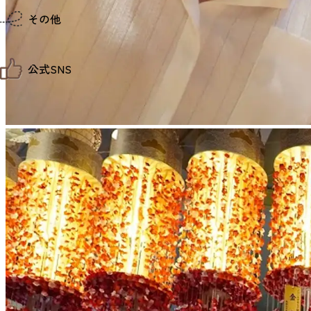
仙台までの経路検索
その他
市内の交通情報
お得なチケット
お知らせ
公式SNS
お問い合わせ
教育旅行
観光マップ
せんだい旅日和 X
せんだい旅日和とは
せんだい旅日和 Instagram
サイト利用規約
せんだい旅日和 Facebook
プライバシーポリシー
仙台旅先体験コレクション Facebook
サイトマップ
仙台旅先体験コレクション Instagaram
仙臺写真館フォトギャラリー