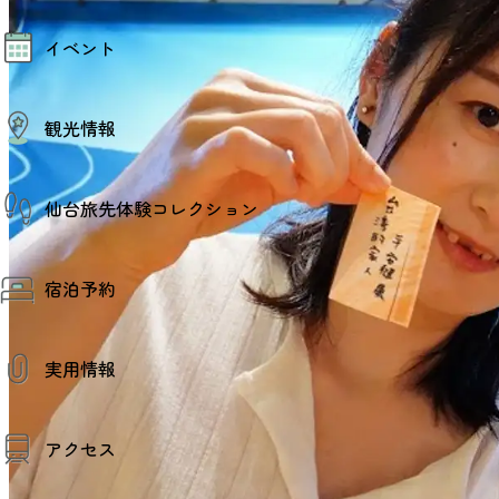
モデルコース
イベント
AIおまかせコース
オリジナルプラン
みんなの旅行記
イベント情報
観光情報
その他イベント情報（音楽・展示会）
スポーツ情報
コンベンション情報
観光スポット
仙台旅先体験コレクション
温泉
美味いもの
季節のイベント
仙台旅先体験コレクション
プロスポーツチーム・プロオーケストラ
宿泊予約
体験プログラム検索（予約）
仙台の銘品
体験事業者からのお知らせ
仙台夜時間
体験トピックス
宿泊予約
宿泊施設
体験事業者
実用情報
仙台観光マップ
観光案内
アクセス
お役立ち情報
観光アプリ
仙台観光マップ