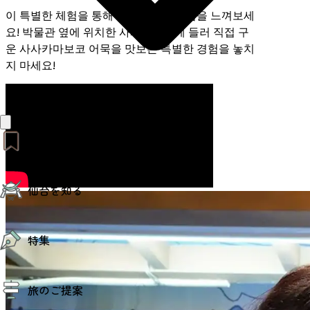
이 특별한 체험을 통해 타나바타의 마법을 느껴보세
요! 박물관 옆에 위치한 사사카마칸에 들러 직접 구
운 사사카마보코 어묵을 맛보는 특별한 경험을 놓치
지 마세요!
おすすめリンク
仙台夜時間
仙台を知る
モデルコース
エリアガイド
お知らせ
仙台の魅力
お得なチケット
特集
エリアガイド
復興に向けて
仙台観光PR動画ライブラリー
特集
仙台から行く東北周遊旅
旅のご提案
夜時間トピックス
伝統的工芸品