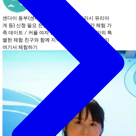
센다이 동부(센다이항, 아라하마, 나토리시 유리아
게 등)
신청 필요
전통문화 / 체험활동
1시간 체험
가
족
데이트 / 커플
여자 친구끼리 여행
센다이만의 특
별한 체험
친구와 함께
지역 한정
단체 여행
어린이
여기서 체험하기