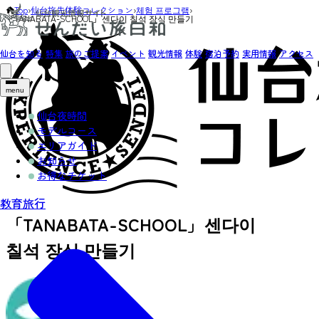
Top
›
仙台旅先体験コレクション
›
체험 프로그램
›
「TANABATA-SCHOOL」센다이 칠석 장식 만들기
仙台を知る
特集
旅のご提案
イベント
観光情報
体験
宿泊予約
実用情報
アクセス
menu
仙台夜時間
モデルコース
エリアガイド
お知らせ
お得なチケット
教育旅行
「TANABATA-SCHOOL」센다이
칠석 장식 만들기