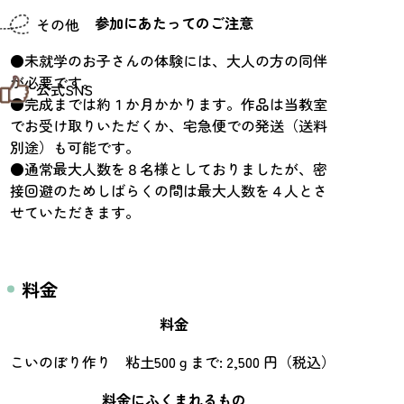
仙台までの経路検索
参加にあたってのご注意
その他
市内の交通情報
お得なチケット
●未就学のお子さんの体験には、大人の方の同伴
お知らせ
が必要です。
公式SNS
お問い合わせ
●完成までは約１か月かかります。作品は当教室
教育旅行
でお受け取りいただくか、宅急便での発送（送料
観光マップ
せんだい旅日和 X
別途）も可能です。
せんだい旅日和とは
せんだい旅日和 Instagram
サイト利用規約
●通常最大人数を８名様としておりましたが、密
せんだい旅日和 Facebook
プライバシーポリシー
接回避のためしばらくの間は最大人数を４人とさ
仙台旅先体験コレクション Facebook
サイトマップ
せていただきます。
仙台旅先体験コレクション Instagaram
仙臺写真館フォトギャラリー
料金
料金
こいのぼり作り 粘土500ｇまで: 2,500 円（税込）
料金にふくまれるもの