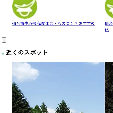
仙台市中心部
伝統工芸・ものづくり
おすすめ
仙
込
近くのスポット