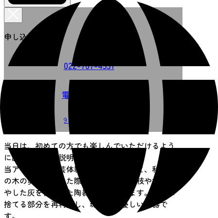
申し込みを選択
022-767-4531
電話で申し込む
9：30～20：30
当日は、初めての方でも楽しんでいただけるよう
に講師が丁寧に説明します。
当アトリエの陶芸体験のこだわりとして、利府梨
の木の剪定を行った際に不要になった枝や木を燃
やした灰を使用した陶器が作成できます。普段は
捨てる部分を再利用し、環境にも優しい陶器で
す。