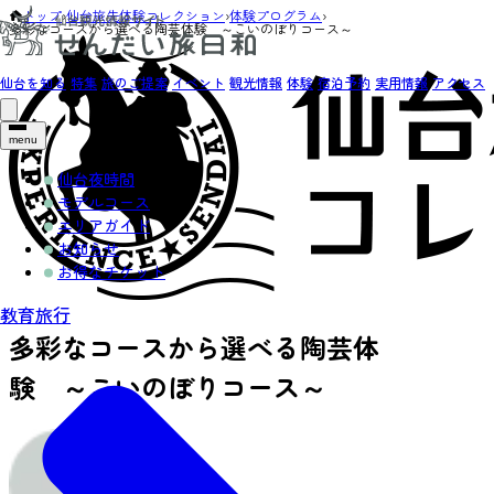
トップ
›
仙台旅先体験コレクション
›
体験プログラム
›
多彩なコースから選べる陶芸体験 ～こいのぼりコース～
仙台を知る
特集
旅のご提案
イベント
観光情報
体験
宿泊予約
実用情報
アクセス
menu
仙台夜時間
モデルコース
エリアガイド
お知らせ
お得なチケット
教育旅行
多彩なコースから選べる陶芸体
験 ～こいのぼりコース～