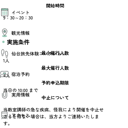
開始時間
モデルコース
イベント
AIおまかせコース
9：30～20：30
オリジナルプラン
みんなの旅行記
イベント情報
観光情報
その他イベント情報（音楽・展示会）
スポーツ情報
実施条件
コンベンション情報
観光スポット
最小催行人数
仙台旅先体験コレクション
温泉
美味いもの
1人
季節のイベント
最大催行人数
仙台旅先体験コレクション
プロスポーツチーム・プロオーケストラ
宿泊予約
体験プログラム検索（予約）
4人
仙台の銘品
体験事業者からのお知らせ
予約申込期限
仙台夜時間
体験トピックス
宿泊予約
宿泊施設
当日の 10:00 まで
体験事業者
実用情報
仙台観光マップ
中止について
当教室講師の急な疾病、怪我により開催を中止せ
観光案内
アクセス
お役立ち情報
ざるを得ない場合は、当方よりご連絡いたしま
観光アプリ
す。
仙台観光マップ