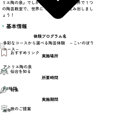
リエ陶の泉』でしか作成できません！世界で１つ
の陶芸教室で、世界に１つの作品を生み出しまし
ょう！
基本情報
体験プログラム名
多彩なコースから選べる陶芸体験 ～こいのぼり
コース～
おすすめリンク
実施場所
仙台夜時間
アトリエ陶の泉
仙台を知る
モデルコース
エリアガイド
所要時間
お知らせ
仙台の魅力
お得なチケット
約1時間
特集
エリアガイド
復興に向けて
実施期間
仙台観光PR動画ライブラリー
特集
仙台から行く東北周遊旅
旅のご提案
夜時間トピックス
通年
伝統的工芸品