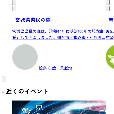
宮城県県民の森
善
宮城県県民の森は、昭和44年に明治100年の記念事
善応
業として開園しました。仙台市・富谷市・利府町...
村公
松島
自然・景勝地
近くのイベント