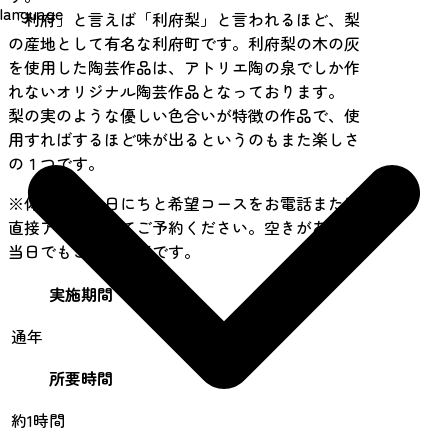
language
「利府」と言えば「利府梨」と言われるほど、梨
の産地として有名な利府町です。利府梨の木の灰
を使用した陶芸作品は、アトリエ陶の泉でしか作
れないオリジナル陶芸作品となっております。
梨の実のような優しい色合いが特徴の作品で、使
用すればするほど味が出るというのもまた楽しさ
の１つです。
※体験したい日にちと希望コースをお電話または
直接アトリエにてご予約ください。空きがあれば
当日でもご予約可能です。
実施期間
通年
所要時間
約1時間