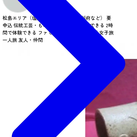
松島エリア（塩釜、松島、多賀城、利府など）
要
申込
伝統工芸・ものづくり
1時間で体験できる
2時
間で体験できる
ファミリー
カップル・夫婦
女子旅
一人旅
友人・仲間