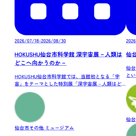
2026/07/18-2026/08/30
2026
HOKUSHU仙台市科学館 深宇宙展－人類は
仙
どこへ向かうのか－
仙台
とい
HOKUSHU仙台市科学館では、当館初となる「宇
シック
宙」をテーマとした特別展「深宇宙展－人類はど
こ...
仙台
仙台市その他
ミュージアム