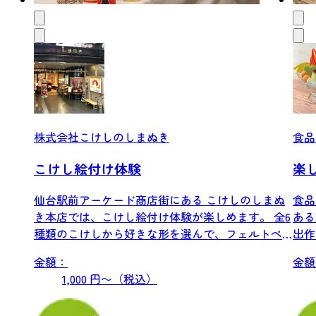
株式会社こけしのしまぬき
食品
こけし絵付け体験
楽
仙台駅前アーケード商店街にある こけしのしまぬ
食品
き本店では、こけし絵付け体験が楽しめます。 全6
ある
種類のこけしから好きな形を選んで、フェルトペ
出作
ンで...
りを.
金額：
金額
1,000 円〜（税込）