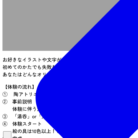
事
お好きなイラストや文字が自由に描けます♪やり直しが出来
初めてのかたでも失敗なくステキな作品が出来上がります。
あなたはどんなオリジナル作品に仕上げますか？
【体験の流れ】
① 陶アトリエ花*花 に集合
② 事前説明
体験に伴う注意事項など説明いたします。
③ 「湯呑」or「丸皿」or「お碗」or「飯碗」など絵付け
④ 体験スタート
絵の具は10色以上！どんなデザインにしようかな～♪