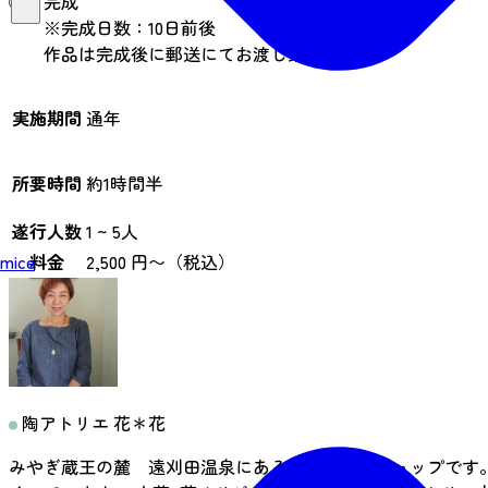
⑤ 完成
※完成日数：10日前後
作品は完成後に郵送にてお渡し致します★
実施期間
通年
所要時間
約1時間半
遂行人数
1 ~ 5人
料金
2,500 円〜（税込）
mice
陶アトリエ 花＊花
みやぎ蔵王の麓 遠刈田温泉にある小さな窯元ショップです。