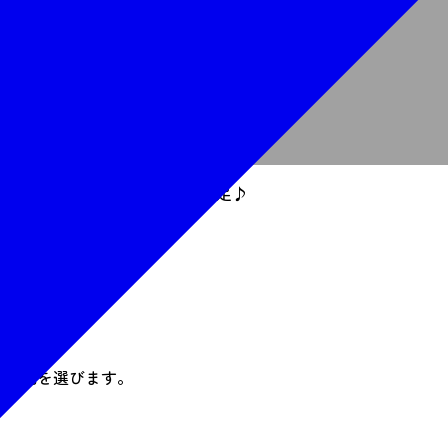
080-5564-1016
電話で申し込む
業者Webサイトで申し込む
るのでこだわり派のかたも大満足♪
する生地を選びます。