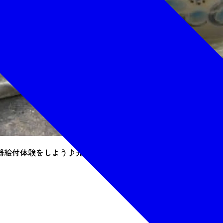
器絵付体験をしよう♪元窯 鈴木智が制作した生地に絵付けをし