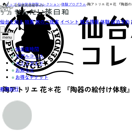
トップ
›
仙台旅先体験コレクション
›
体験プログラム
›
陶アトリエ 花＊花 『陶器
仙台を知る
特集
旅のご提案
イベント
観光情報
体験
宿泊予約
menu
仙台夜時間
モデルコース
エリアガイド
お知らせ
お得なチケット
陶アトリエ 花＊花 『陶器の絵付け体験
教育旅行