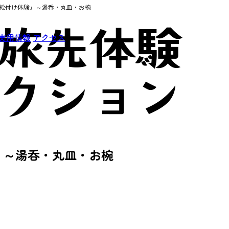
の絵付け体験』～湯呑・丸皿・お椀
実用情報
アクセス
』～湯呑・丸皿・お椀