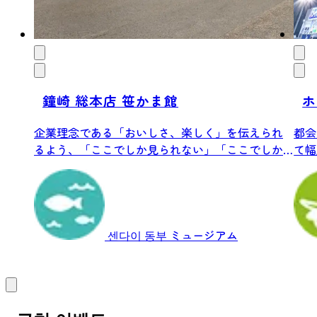
鐘崎 総本店 笹かま館
ホ
企業理念である「おいしさ、楽しく」を伝えられ
都会
るよう、「ここでしか見られない」「ここでしか
て幅
体験で...
上の広
센다이 동부
ミュージアム