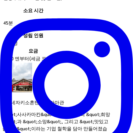
소요 시간
45분
성립 인원
1 ~ 4명
요금
1,500 엔부터(세금 포함)
가네자키소혼텐 사사카마관
&quot;사사카마칸&quot;은 가네자키의 &quot;희망
&quot;과 &quot;소망&quot;, 그리고 &quot;맛있고
즐거운&quot;이라는 기업 철학을 담아 만들어졌습