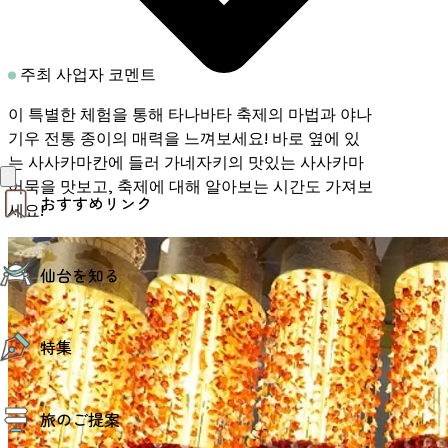
주최 사업자 코멘트
이 특별한 체험을 통해 타나바타 축제의 마법과 야나
기우 전통 종이의 매력을 느껴보세요! 바로 옆에 있
는 사사카마칸에 들러 가네자키의 맛있는 사사카마
어묵을 맛보고, 축제에 대해 알아보는 시간도 가져보
おすすめリンク
세요!
仙台夜時間
仙台を知る
モデルコース
エリアガイド
お知らせ
仙台の魅力
お得なチケット
特集
エリアガイド
復興に向けて
仙台観光PR動画ライブラリー
特集
仙台から行く東北周遊旅
旅のご提案
夜時間トピックス
伝統的工芸品