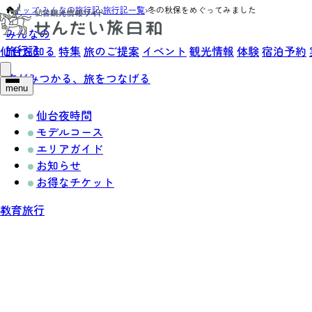
トップ
›
みんなの旅行記
›
旅行記一覧
›
冬の秋保をめぐってみました
みんなの
旅行記
仙台を知る
特集
旅のご提案
イベント
観光情報
体験
宿泊予約
旅がみつかる、旅をつなげる
menu
仙台夜時間
モデルコース
エリアガイド
お知らせ
お得なチケット
教育旅行