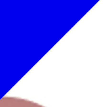
でもOK
歴史
お土産
アート