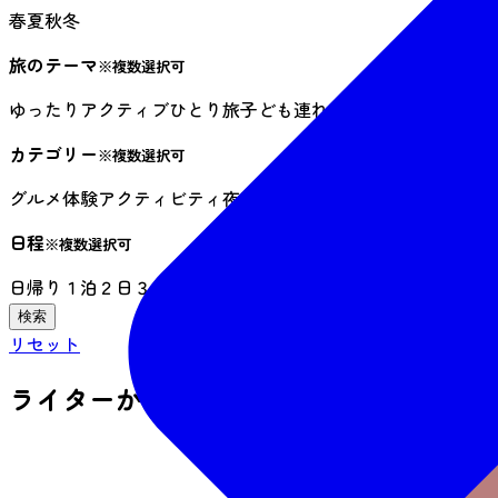
春
夏
秋
冬
旅のテーマ
※複数選択可
ゆったり
アクティブ
ひとり旅
子ども連れ
フォトジェニック
雨
カテゴリー
※複数選択可
グルメ
体験
アクティビティ
夜時間
祭り・イベント
伝統文化・
日程
※複数選択可
日帰り
１泊２日
３日以上
リセット
ライターからさがす