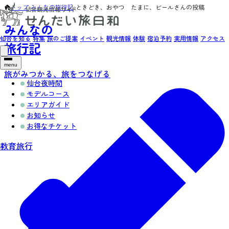
トップ
›
みんなの旅行記
›
ときどき、おやつ たまに、ビールさんの投稿
みんなの
仙台を知る
特集
旅のご提案
イベント
観光情報
体験
宿泊予約
実用情報
アクセス
旅行記
menu
旅がみつかる、旅をつなげる
仙台夜時間
モデルコース
エリアガイド
お知らせ
お得なチケット
教育旅行