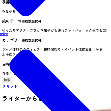
季節
春
夏
秋
冬
旅のテーマ
※複数選択可
ゆったり
アクティブ
ひとり旅
子ども連れ
フォトジェニック
雨でもOK
mice
カテゴリー
※複数選択可
グルメ
体験
アクティビティ
夜時間
祭り・イベント
伝統文化・歴史
お土産
アート
日程
※複数選択可
日帰り
１泊２日
３日以上
リセット
ライターからさがす