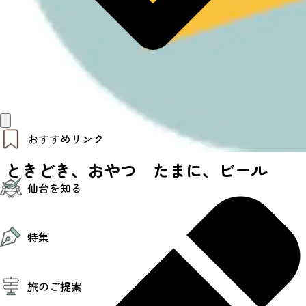
おすすめリンク
ときどき、おやつ たまに、ビール
仙台夜時間
仙台を知る
モデルコース
エリアガイド
お知らせ
仙台の魅力
お得なチケット
特集
エリアガイド
復興に向けて
仙台観光PR動画ライブラリー
特集
仙台から行く東北周遊旅
旅のご提案
夜時間トピックス
伝統的工芸品