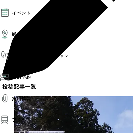
モデルコース
イベント
AIおまかせコース
オリジナルプラン
みんなの旅行記
イベント情報
観光情報
その他イベント情報（音楽・展示会）
スポーツ情報
コンベンション情報
観光スポット
仙台旅先体験コレクション
温泉
美味いもの
季節のイベント
仙台旅先体験コレクション
プロスポーツチーム・プロオーケストラ
宿泊予約
体験プログラム検索（予約）
仙台の銘品
体験事業者からのお知らせ
投稿記事一覧
仙台夜時間
体験トピックス
宿泊予約
宿泊施設
体験事業者
実用情報
仙台観光マップ
観光案内
アクセス
お役立ち情報
観光アプリ
仙台観光マップ