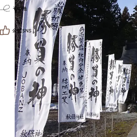
仙台までの経路検索
その他
市内の交通情報
お得なチケット
お知らせ
公式SNS
お問い合わせ
教育旅行
観光マップ
せんだい旅日和 X
せんだい旅日和とは
せんだい旅日和 Instagram
サイト利用規約
せんだい旅日和 Facebook
プライバシーポリシー
仙台旅先体験コレクション Facebook
サイトマップ
仙台旅先体験コレクション Instagaram
仙臺写真館フォトギャラリー