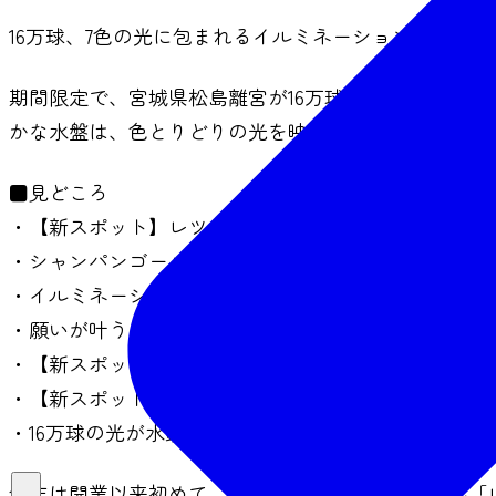
16万球、7色の光に包まれるイルミネーション。開業
期間限定で、宮城県松島離宮が16万球、7色のイルミ
かな水盤は、色とりどりの光を映す水鏡へ。 水面に
■見どころ
・【新スポット】レツルタワーが聖夜に染まる。初の
・シャンパンゴールドと7色のイルミネーションを交
・イルミネーションで飾られた全長10mの「光と雪の
・願いが叶う「幸せのプリンセスパール」を探す「光
・【新スポット】願いを込めたクリスマスカードでア
・【新スポット】12月は青を基調にした”冬のきらめ
・16万球の光が水鏡に映り込む圧巻の景色を、一番高
今年は開業以来初めて、宮城県松島離宮のシンボル「