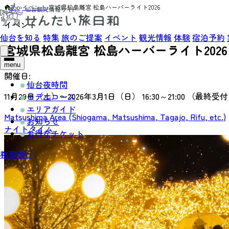
Top
›
イベント
›
宮城県松島離宮 松島ハーバーライト2026
イベント
仙台を知る
特集
旅のご提案
イベント
観光情報
体験
宿泊予約
宮城県松島離宮 松島ハーバーライト2026
menu
開催日:
仙台夜時間
11月29日（土）〜2026年3月1日（日） 16:30～21:00 （最終受付 
モデルコース
エリアガイド
Matsushima Area (Shiogama, Matsushima, Tagajo, Rifu, etc.)
お知らせ
ナイトタイム
お得なチケット
教育旅行