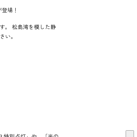
が登場！
す。 松島湾を模した静
さい。
ス特別点灯」や、「光の