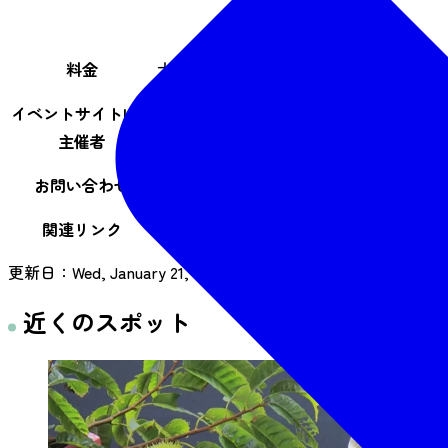
料金
大人1,300円（中学生以上）、小人65
イベントサイトURL
https://rikyu-m.com/harbor-lights/
主催者
宮城県松島離宮
お問い合わせ
050-1808-0367
関連リンク
宮城県松島離宮公式サイト
更新日：
Wed, January 21, 2026
近くのスポット