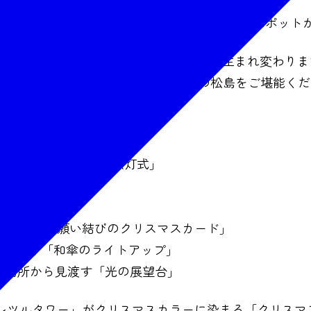
以来初の「クリスマス特別点灯」など、新たな3スポット
ネーションに包まれる幻想的な光の世界に生まれ変わりま
広がり、移ろう光が描く、美しい冬夜の松島をご堪能くだ
「クリスマス特別点灯」
互にお楽しみ頂ける「点灯式」
アーチ」
の宝探し」
ーチ彩る「願い結びのクリスマスカード」
き”を纏う「和傘のライトアップ」
い場所から見渡す「光の展望台」
レツルタワー」がクリスマスカラーに染まる「クリスマ