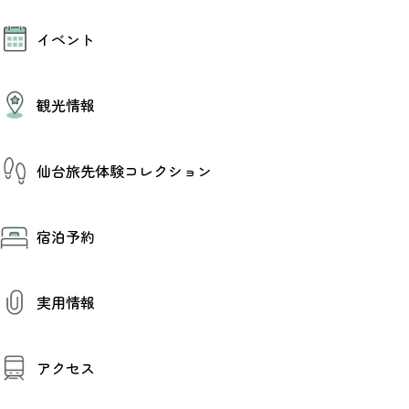
モデルコース
イベント
AIおまかせコース
オリジナルプラン
みんなの旅行記
イベント情報
観光情報
その他イベント情報（音楽・展示会）
スポーツ情報
コンベンション情報
観光スポット
仙台旅先体験コレクション
温泉
美味いもの
季節のイベント
仙台旅先体験コレクション
プロスポーツチーム・プロオーケストラ
宿泊予約
体験プログラム検索（予約）
仙台の銘品
体験事業者からのお知らせ
仙台夜時間
体験トピックス
宿泊予約
宿泊施設
体験事業者
実用情報
仙台観光マップ
観光案内
アクセス
お役立ち情報
観光アプリ
仙台観光マップ