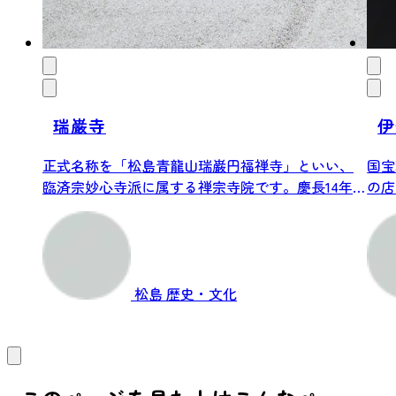
瑞巌寺
伊
正式名称を「松島青龍山瑞巌円福禅寺」といい、
国宝
臨済宗妙心寺派に属する禅宗寺院です。慶長14年
の店
(1...
松島
歴史・文化