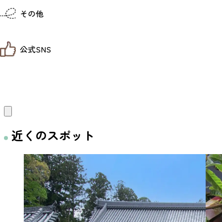
仙台までの経路検索
その他
市内の交通情報
お得なチケット
お知らせ
公式SNS
お問い合わせ
教育旅行
観光マップ
せんだい旅日和 X
せんだい旅日和とは
せんだい旅日和 Instagram
サイト利用規約
せんだい旅日和 Facebook
プライバシーポリシー
仙台旅先体験コレクション Facebook
サイトマップ
仙台旅先体験コレクション Instagaram
仙臺写真館フォトギャラリー
近くのスポット