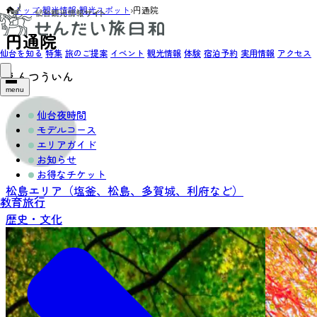
トップ
›
観光情報
›
観光スポット
›
円通院
円通院
仙台を知る
特集
旅のご提案
イベント
観光情報
体験
宿泊予約
実用情報
アクセス
えんつういん
menu
仙台夜時間
モデルコース
エリアガイド
お知らせ
お得なチケット
松島エリア（塩釜、松島、多賀城、利府など）
教育旅行
歴史・文化