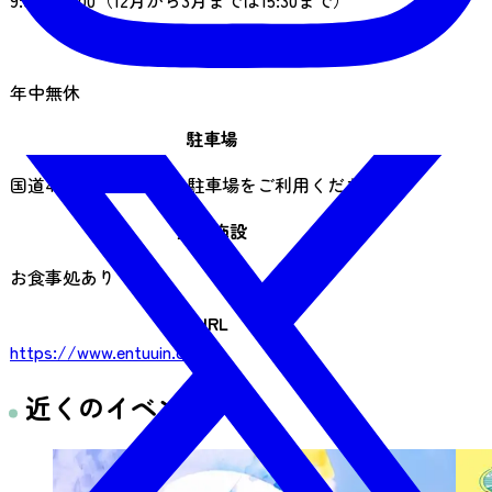
9:00～16:00（12月から3月までは15:30まで）
休業日
年中無休
駐車場
国道45号線沿いの県営駐車場をご利用ください
飲食施設
お食事処あり
URL
https://www.entuuin.or.jp/
近くのイベント