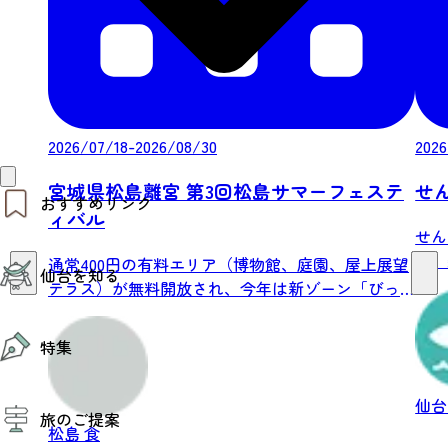
2026/07/18-2026/08/30
2026
宮城県松島離宮 第3回松島サマーフェステ
せ
おすすめリンク
ィバル
せん
仙台夜時間
ら、
通常400円の有料エリア（博物館、庭園、屋上展望
仙台を知る
モデルコース
リーを
テラス）が無料開放され、今年は新ゾーン「びっ
エリアガイド
く...
お知らせ
仙台の魅力
お得なチケット
特集
エリアガイド
復興に向けて
仙台観光PR動画ライブラリー
特集
仙
仙台から行く東北周遊旅
旅のご提案
夜時間トピックス
伝統的工芸品
松島
食