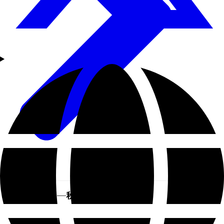
仙台市西部─秋保(あきう)