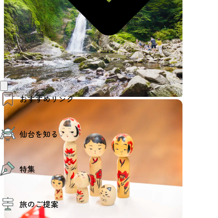
おすすめリンク
仙台夜時間
仙台を知る
モデルコース
エリアガイド
お知らせ
仙台の魅力
お得なチケット
特集
エリアガイド
復興に向けて
仙台観光PR動画ライブラリー
特集
仙台から行く東北周遊旅
旅のご提案
夜時間トピックス
伝統的工芸品