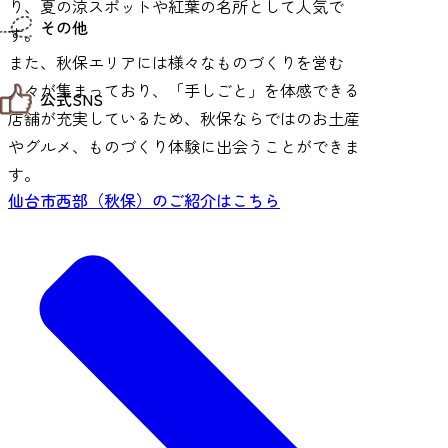
り、夏の涼スポットや紅葉の名所として人気で
仙台までの経路検索
その他
市内の交通情報
す。
お得なチケット
また、秋保エリアには様々なものづくりを営む
お知らせ
人々が集まっており、「手しごと」を体感できる
公式SNS
お問い合わせ
店舗が充実しているため、秋保ならではのお土産
教育旅行
観光マップ
やグルメ、ものづくり体験に出会うことができま
せんだい旅日和 X
せんだい旅日和とは
せんだい旅日和 Instagram
す。
サイト利用規約
せんだい旅日和 Facebook
仙台市西部（秋保）のご紹介はこちら
プライバシーポリシー
仙台旅先体験コレクション Facebook
サイトマップ
仙台旅先体験コレクション Instagaram
仙臺写真館フォトギャラリー