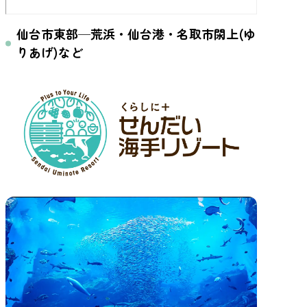
仙台市東部─荒浜・仙台港・名取市閖上(ゆ
りあげ)など