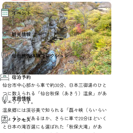
モデルコース
イベント
AIおまかせコース
オリジナルプラン
みんなの旅行記
イベント情報
観光情報
その他イベント情報（音楽・展示会）
スポーツ情報
コンベンション情報
観光スポット
仙台旅先体験コレクション
温泉
美味いもの
季節のイベント
仙台旅先体験コレクション
プロスポーツチーム・プロオーケストラ
宿泊予約
体験プログラム検索（予約）
仙台の銘品
体験事業者からのお知らせ
仙台市中心部から車で約30分、日本三御湯のひと
仙台夜時間
体験トピックス
宿泊予約
つに数えられる「仙台秋保（あきう）温泉」があ
宿泊施設
体験事業者
実用情報
仙台観光マップ
るエリアです。
温泉郷には渓谷美で知られる「磊々峡（らいらい
観光案内
きょう）」があるほか、さらに車で20分ほどいく
アクセス
お役立ち情報
観光アプリ
と日本の滝百選にも選ばれた「秋保大滝」があ
仙台観光マップ