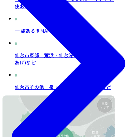
使おう！
─ 旅あるきMAP
仙台市東部─荒浜・仙台港・名取市閖上(ゆり
あげ)など
仙台市その他─泉・長町・愛子(あやし)など