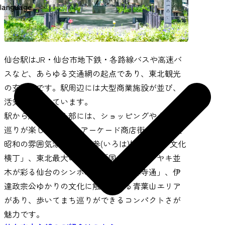
language
仙台駅はJR・仙台市地下鉄・各路線バスや高速バ
スなど、あらゆる交通網の起点であり、東北観光
の玄関口です。駅周辺には大型商業施設が並び、
活気にあふれています。
駅から広がる中心部には、ショッピングやグルメ
巡りが楽しめる6つのアーケード商店街、古き良き
昭和の雰囲気漂う「壱弐参(いろは)横丁」と「文化
横丁」、東北最大の繁華街「国分町」、ケヤキ並
木が彩る仙台のシンボルロード「定禅寺通」、伊
達政宗公ゆかりの文化に触れられる青葉山エリア
があり、歩いてまち巡りができるコンパクトさが
魅力です。