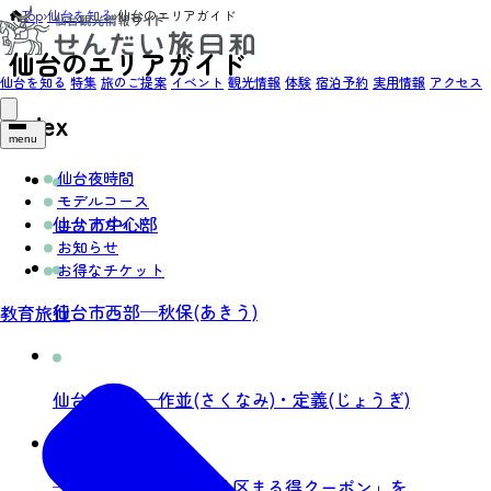
Top
›
仙台を知る
›
仙台のエリアガイド
仙台のエリアガイド
仙台を知る
特集
旅のご提案
イベント
観光情報
体験
宿泊予約
実用情報
アクセス
index
menu
仙台夜時間
モデルコース
仙台市中心部
エリアガイド
お知らせ
お得なチケット
仙台市西部─秋保(あきう)
教育旅行
仙台市西部─作並(さくなみ)・定義(じょうぎ)
─ お得な「仙台西部地区まる得クーポン」を