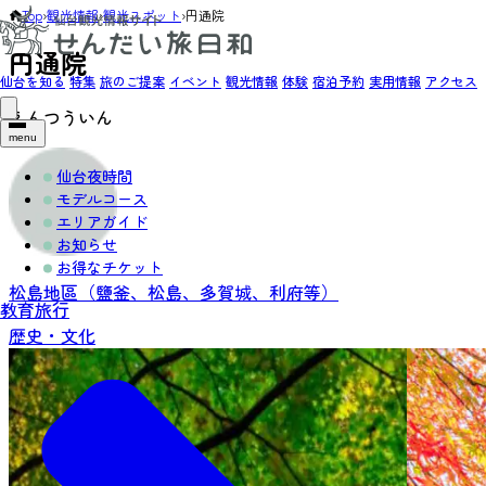
Top
›
観光情報
›
観光スポット
›
円通院
円通院
仙台を知る
特集
旅のご提案
イベント
観光情報
体験
宿泊予約
実用情報
アクセス
えんつういん
menu
仙台夜時間
モデルコース
エリアガイド
お知らせ
お得なチケット
松島地區（鹽釜、松島、多賀城、利府等）
教育旅行
歴史・文化