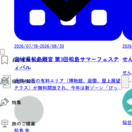
2026/07/18-2026/08/30
2026
宮城県松島離宮 第3回松島サマーフェステ
せ
おすすめリンク
ィバル
せん
仙台夜時間
ら、
通常400円の有料エリア（博物館、庭園、屋上展望
仙台を知る
モデルコース
リーを
テラス）が無料開放され、今年は新ゾーン「びっ
エリアガイド
お知らせ
く...
仙台の魅力
お得なチケット
特集
エリアガイド
復興に向けて
仙台観光PR動画ライブラリー
特集
仙台から行く東北周遊旅
仙
旅のご提案
夜時間トピックス
伝統的工芸品
松島
食