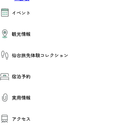
モデルコース
イベント
AIおまかせコース
オリジナルプラン
みんなの旅行記
イベント情報
観光情報
その他イベント情報（音楽・展示会）
スポーツ情報
コンベンション情報
観光スポット
仙台旅先体験コレクション
温泉
美味いもの
季節のイベント
仙台旅先体験コレクション
プロスポーツチーム・プロオーケストラ
宿泊予約
体験プログラム検索（予約）
仙台の銘品
体験事業者からのお知らせ
仙台夜時間
体験トピックス
宿泊予約
宿泊施設
体験事業者
実用情報
仙台観光マップ
観光案内
アクセス
お役立ち情報
観光アプリ
仙台観光マップ