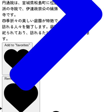
円通院は、宮城県松島町に位置する臨済宗妙心寺
派の寺院で、伊達政宗公の嫡孫「光宗公」の菩提
寺です。
四季折々の美しい庭園が特徴で、特に秋の紅葉は
訪れる人々を魅了します。庭園内には、七福神が
祀られており、訪れるたびに新たな発見がありま
す。
Add to "favorites"
Remove from favorites