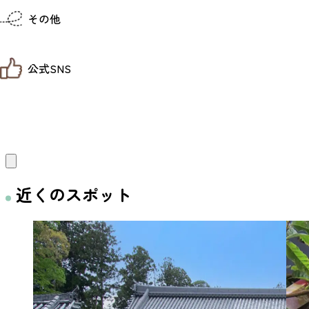
仙台までの経路検索
その他
市内の交通情報
お得なチケット
お知らせ
公式SNS
お問い合わせ
教育旅行
観光マップ
せんだい旅日和 X
せんだい旅日和とは
せんだい旅日和 Instagram
サイト利用規約
せんだい旅日和 Facebook
プライバシーポリシー
仙台旅先体験コレクション Facebook
サイトマップ
仙台旅先体験コレクション Instagaram
仙臺写真館フォトギャラリー
近くのスポット