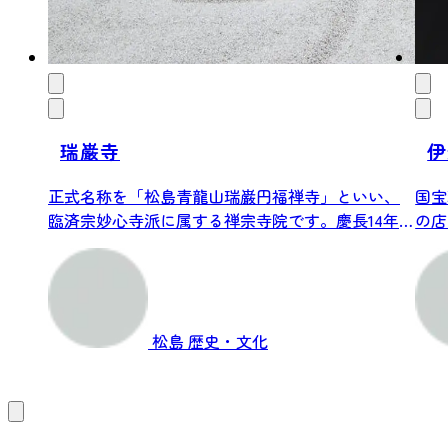
瑞巌寺
伊
正式名称を「松島青龍山瑞巌円福禅寺」といい、
国宝
臨済宗妙心寺派に属する禅宗寺院です。慶長14年
の店
(1...
松島
歴史・文化