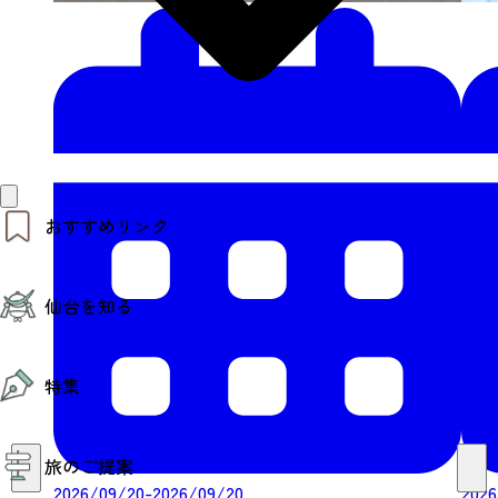
おすすめリンク
仙台夜時間
仙台を知る
モデルコース
エリアガイド
お知らせ
仙台の魅力
お得なチケット
特集
エリアガイド
復興に向けて
仙台観光PR動画ライブラリー
特集
仙台から行く東北周遊旅
旅のご提案
夜時間トピックス
伝統的工芸品
2026/09/20-2026/09/20
2026