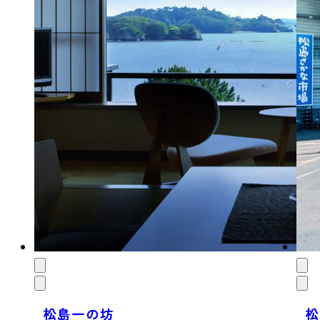
松島一の坊
松