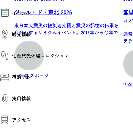
モデルコース
ツール・ド・東北 2026
宮
イベント
AIおまかせコース
オリジナルプラン
ィ
東日本大震災の被災地支援と震災の記憶の伝承を
みんなの旅行記
イベント情報
目的とするサイクルイベント。2013年から今年で
通常
観光情報
その他イベント情報（音楽・展示会）
1...
テラ
スポーツ情報
コンベンション情報
く...
観光スポット
仙台旅先体験コレクション
温泉
美味いもの
季節のイベント
仙台旅先体験コレクション
プロスポーツチーム・プロオーケストラ
산리쿠
スポーツ
宿泊予約
体験プログラム検索（予約）
仙台の銘品
体験事業者からのお知らせ
마
仙台夜時間
体験トピックス
宿泊予約
宿泊施設
体験事業者
実用情報
仙台観光マップ
観光案内
アクセス
お役立ち情報
観光アプリ
仙台観光マップ