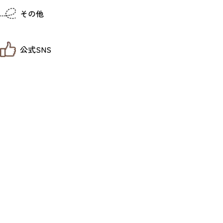
仙台までの経路検索
その他
市内の交通情報
お得なチケット
お知らせ
公式SNS
お問い合わせ
教育旅行
観光マップ
せんだい旅日和 X
せんだい旅日和とは
せんだい旅日和 Instagram
サイト利用規約
せんだい旅日和 Facebook
プライバシーポリシー
仙台旅先体験コレクション Facebook
サイトマップ
仙台旅先体験コレクション Instagaram
仙臺写真館フォトギャラリー