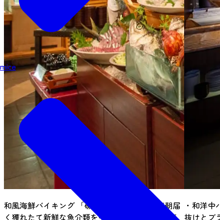
mice
和風海鮮バイキング 「磯魚」 地元の海から毎朝届
・和洋中
く獲れたて新鮮な魚介類を中心に、厳選された素
抜けとブ