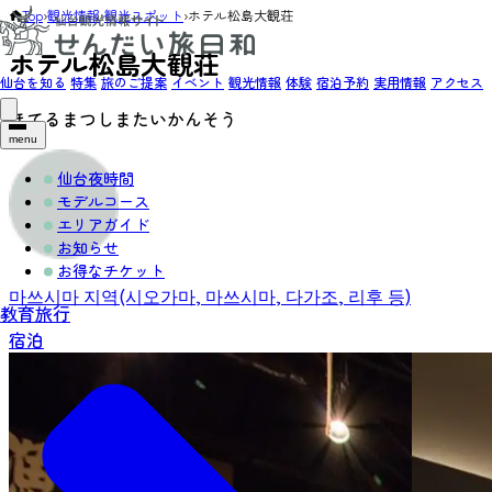
Top
›
観光情報
›
観光スポット
›
ホテル松島大観荘
ホテル松島大観荘
仙台を知る
特集
旅のご提案
イベント
観光情報
体験
宿泊予約
実用情報
アクセス
ほてるまつしまたいかんそう
menu
仙台夜時間
モデルコース
エリアガイド
お知らせ
お得なチケット
마쓰시마 지역(시오가마, 마쓰시마, 다가조, 리후 등)
教育旅行
宿泊