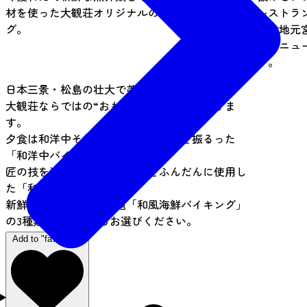
材を使った大観荘オリジナルの和風海鮮バイキン
レストラ
グ。
ンで地元
ェメニュ
す。
日本三景・松島の壮大で美しいロケーション。
大観荘ならではの“おもてなし”がここにありま
す。
夕食は和洋中それぞれのシェフが腕を振るった
「和洋中バイキング」。
匠の技を活かし、季節の食材をふんだんに使用し
た「和食会席」。
新鮮な海の幸が食べ放題「和風海鮮バイキング」
の3種類のお食事からお選びください。
Add to "favorites"