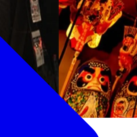
もつ鍋、セリ鍋など季節ご