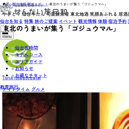
Top
›
観光情報
›
観光スポット
›
東北のうまいが集う「ゴジュウマル」
やきとり 仙台牛たん 旬菜鮮魚肴 東北地酒 笑顔あふれる 居
仙台を知る
特集
旅のご提案
イベント
観光情報
体験
宿泊予約
東北のうまいが集う「ゴジュウマル」
menu
仙台夜時間
モデルコース
エリアガイド
お知らせ
お得なチケット
ใจกลางเมืองเซนได
教育旅行
ナイトタイム
グルメ