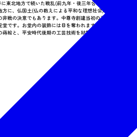
半に東北地方で続いた戦乱(前九年・後三年合戦)で亡くなった
方に、仏国土(仏の教えによる平和な理想社会)を建設する、
非戦の決意でもあります。中尊寺創建当初の姿を今に伝える金色堂
堂です。お堂内の装飾には目を奪われます。4本の巻柱や須弥
の蒔絵と、平安時代後期の工芸技術を結集して荘厳されている