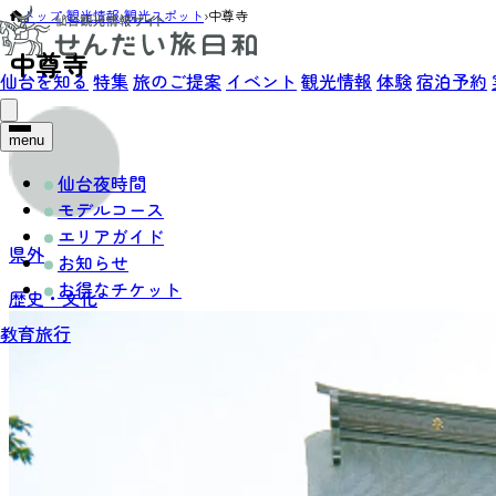
トップ
›
観光情報
›
観光スポット
›
中尊寺
中尊寺
仙台を知る
特集
旅のご提案
イベント
観光情報
体験
宿泊予約
menu
仙台夜時間
モデルコース
エリアガイド
県外
お知らせ
お得なチケット
歴史・文化
教育旅行