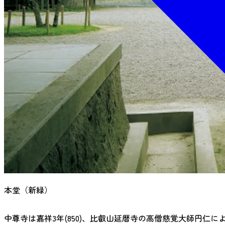
本堂（新緑）
中尊寺は嘉祥3年(850)、比叡山延暦寺の高僧慈覚大師円仁