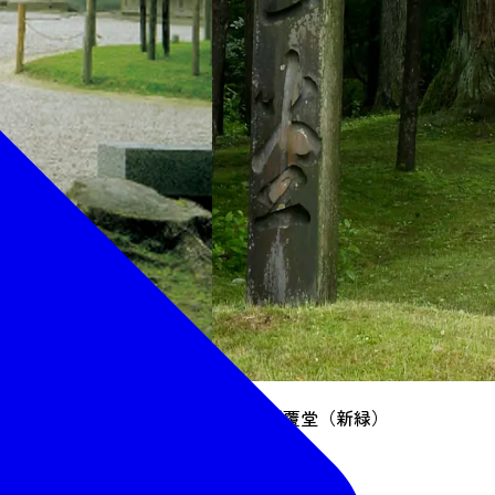
金色堂新覆堂（新緑）
代清衡公によって大規模な