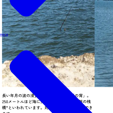
mice
長い年月の波の浸食によってできた「馬の背」。
250メートルほど海に突き出た姿から、“天然の桟
橋”といわれています。対岸には、子馬も眺望でき