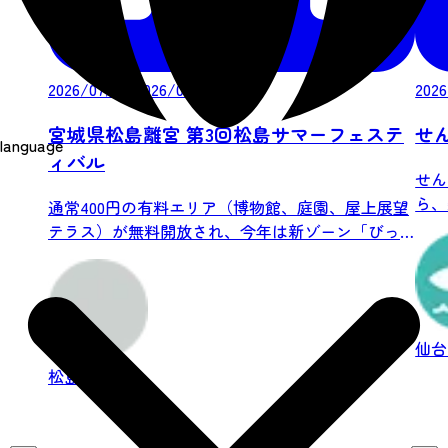
2026/07/18-2026/08/30
2026
宮城県松島離宮 第3回松島サマーフェステ
せ
language
ィバル
せん
ら、
通常400円の有料エリア（博物館、庭園、屋上展望
リーを
テラス）が無料開放され、今年は新ゾーン「びっ
く...
仙
松島
食