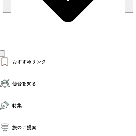
おすすめリンク
仙台夜時間
仙台を知る
モデルコース
エリアガイド
お知らせ
仙台の魅力
お得なチケット
特集
エリアガイド
復興に向けて
仙台観光PR動画ライブラリー
特集
仙台から行く東北周遊旅
旅のご提案
夜時間トピックス
伝統的工芸品