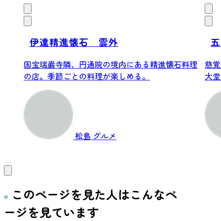
伊達精進懐石 雲外
五
国宝瑞巌寺隣、円通院の境内にある精進懐石料理
慈覚
の店。季節ごとの料理が楽しめる。
大堂
のお堂
松島
グルメ
このページを見た人はこんなペ
ージを見ています