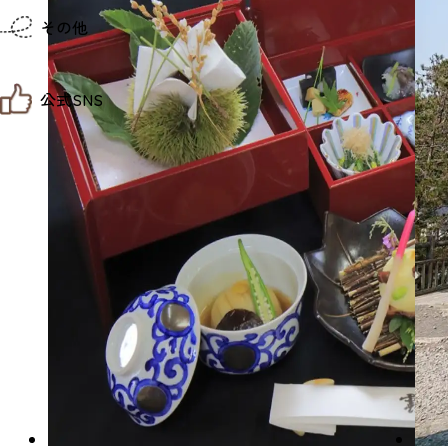
仙台までの経路検索
その他
市内の交通情報
お得なチケット
お知らせ
公式SNS
お問い合わせ
教育旅行
観光マップ
せんだい旅日和 X
せんだい旅日和とは
せんだい旅日和 Instagram
サイト利用規約
せんだい旅日和 Facebook
プライバシーポリシー
仙台旅先体験コレクション Facebook
サイトマップ
仙台旅先体験コレクション Instagaram
仙臺写真館フォトギャラリー