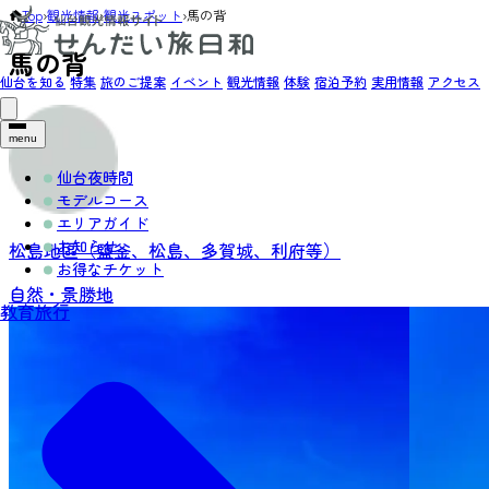
Top
›
観光情報
›
観光スポット
›
馬の背
馬の背
仙台を知る
特集
旅のご提案
イベント
観光情報
体験
宿泊予約
実用情報
アクセス
menu
仙台夜時間
モデルコース
エリアガイド
お知らせ
松島地區（鹽釜、松島、多賀城、利府等）
お得なチケット
自然・景勝地
教育旅行