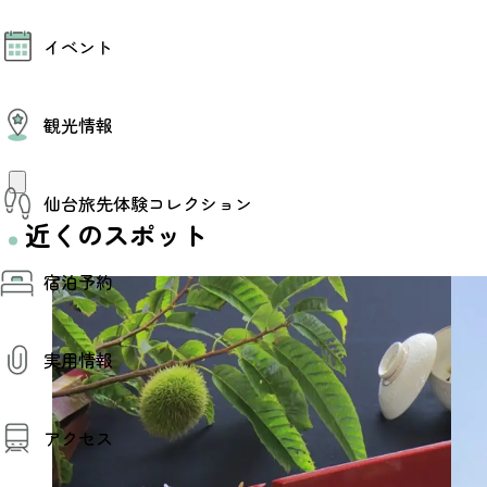
モデルコース
イベント
AIおまかせコース
オリジナルプラン
みんなの旅行記
イベント情報
観光情報
その他イベント情報（音楽・展示会）
スポーツ情報
コンベンション情報
観光スポット
仙台旅先体験コレクション
温泉
美味いもの
近くのスポット
季節のイベント
仙台旅先体験コレクション
プロスポーツチーム・プロオーケストラ
宿泊予約
体験プログラム検索（予約）
仙台の銘品
体験事業者からのお知らせ
仙台夜時間
体験トピックス
宿泊予約
宿泊施設
体験事業者
実用情報
仙台観光マップ
観光案内
アクセス
お役立ち情報
観光アプリ
仙台観光マップ