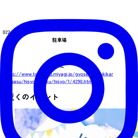
電話番号
022-767-2120
駐車場
あり
URL
https://www.town.rifu.miyagi.jp/gyosei/soshikikar
asagasu/hisyoseisaku/hisyo/1/4290.html
近くのイベント