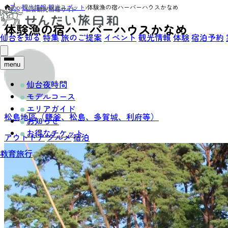
Top
›
観光情報
›
観光スポット
›
体験漁の宿ハーバーハウスかなめ
体験漁の宿ハーバーハウスかなめ
仙台を知る
特集
旅のご提案
イベント
観光情報
体験
宿泊予約
menu
仙台夜時間
モデルコース
エリアガイド
松島地區（鹽釜、松島、多賀城、利府等）
お知らせ
お得なチケット
アウトドア
グルメ
宿泊
教育旅行