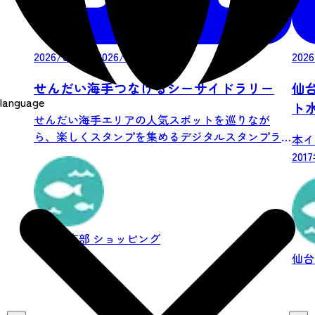
2026/07/25-2026/08/31
2026
せんだい海手つなげるシーサイドラリー
仙
language
ト
せんだい海手エリアの人気スポットを巡りなが
ら、楽しくスタンプを集めるデジタルスタンプラ
本イ
リーを開...
20
仙台市東部
ショッピング
仙