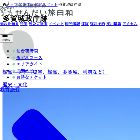
トップ
›
観光情報
›
観光スポット
›
多賀城政庁跡
多賀城政庁跡
仙台を知る
特集
旅のご提案
イベント
観光情報
体験
宿泊予約
実用情報
アクセス
menu
仙台夜時間
モデルコース
エリアガイド
お知らせ
松島エリア（塩釜、松島、多賀城、利府など）
お得なチケット
歴史・文化
教育旅行