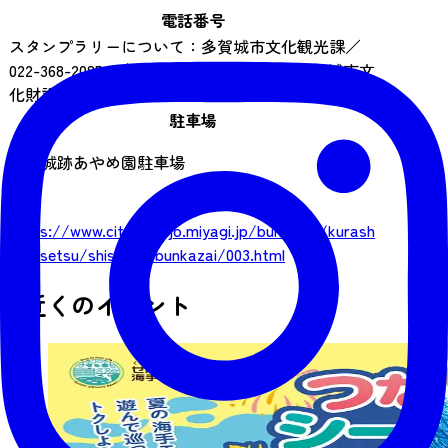
電話番号
スタンプラリーについて：多賀城市文化観光課／
022-368-2085、多賀城政庁跡について：多賀城市文
化財課／022-368-5094
駐車場
多賀城跡あやめ園駐車場
URL
https://www.city.tagajo.miyagi.jp/bunkazai/kurash
i/shisetsu/shisetsu/bunkazai/003.html
近くのイベント