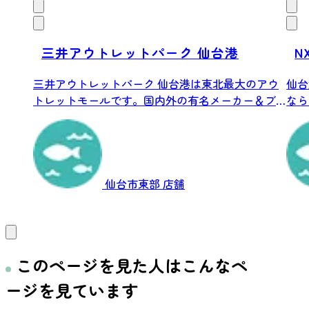
三井アウトレットパーク 仙台港
N
三井アウトレットパーク 仙台港は東北最大のアウ
仙台
トレットモールです。国内外の有名メーカー＆ブ
なら
ラン...
ージを
仙台市東部
店舗
このページを見た人はこんなペ
ージを見ています