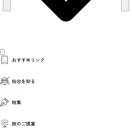
おすすめリンク
仙台夜時間
仙台を知る
モデルコース
エリアガイド
お知らせ
仙台の魅力
お得なチケット
特集
エリアガイド
復興に向けて
仙台観光PR動画ライブラリー
特集
仙台から行く東北周遊旅
旅のご提案
夜時間トピックス
伝統的工芸品