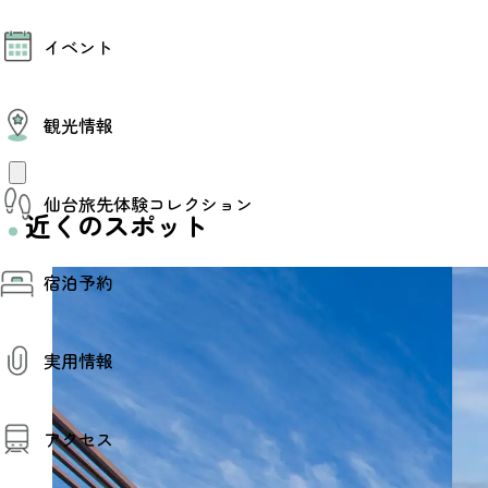
モデルコース
イベント
AIおまかせコース
オリジナルプラン
みんなの旅行記
イベント情報
観光情報
その他イベント情報（音楽・展示会）
スポーツ情報
コンベンション情報
観光スポット
仙台旅先体験コレクション
温泉
近くのスポット
美味いもの
季節のイベント
仙台旅先体験コレクション
プロスポーツチーム・プロオーケストラ
宿泊予約
体験プログラム検索（予約）
仙台の銘品
体験事業者からのお知らせ
仙台夜時間
体験トピックス
宿泊予約
宿泊施設
体験事業者
実用情報
仙台観光マップ
観光案内
アクセス
お役立ち情報
観光アプリ
仙台観光マップ