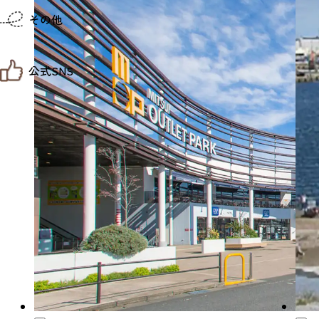
仙台までの経路検索
その他
市内の交通情報
お得なチケット
お知らせ
公式SNS
お問い合わせ
教育旅行
観光マップ
せんだい旅日和 X
せんだい旅日和とは
せんだい旅日和 Instagram
サイト利用規約
せんだい旅日和 Facebook
プライバシーポリシー
仙台旅先体験コレクション Facebook
サイトマップ
仙台旅先体験コレクション Instagaram
仙臺写真館フォトギャラリー