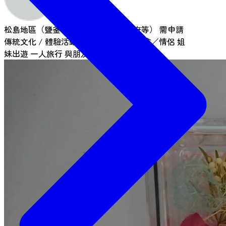
松島地區（鹽釜、松島、多賀城、利府等）
需申請
傳統文化 / 體驗活動
1小時體驗
親子
約會／情侶
姐
妹出遊
一人旅行
與朋友一起