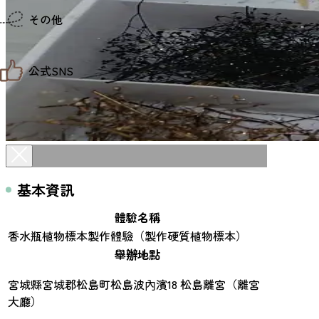
仙台までの経路検索
その他
市内の交通情報
お得なチケット
お知らせ
公式SNS
お問い合わせ
教育旅行
観光マップ
せんだい旅日和 X
せんだい旅日和とは
せんだい旅日和 Instagram
サイト利用規約
せんだい旅日和 Facebook
プライバシーポリシー
仙台旅先体験コレクション Facebook
サイトマップ
仙台旅先体験コレクション Instagaram
仙臺写真館フォトギャラリー
基本資訊
體驗名稱
香水瓶植物標本製作體驗（製作硬質植物標本）
舉辦地點
宮城縣宮城郡松島町松島波內濱18 松島離宮（離宮
大廳）