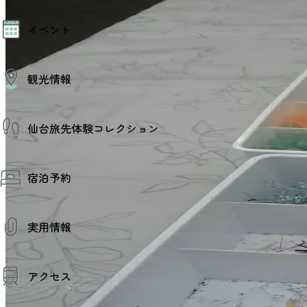
モデルコース
イベント
AIおまかせコース
オリジナルプラン
みんなの旅行記
イベント情報
観光情報
その他イベント情報（音楽・展示会）
スポーツ情報
コンベンション情報
観光スポット
仙台旅先体験コレクション
温泉
美味いもの
季節のイベント
仙台旅先体験コレクション
プロスポーツチーム・プロオーケストラ
宿泊予約
体験プログラム検索（予約）
仙台の銘品
体験事業者からのお知らせ
仙台夜時間
体験トピックス
宿泊予約
宿泊施設
体験事業者
実用情報
仙台観光マップ
観光案内
アクセス
お役立ち情報
観光アプリ
仙台観光マップ