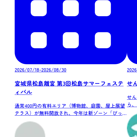
2026/07/18-2026/08/30
2026
宮城県松島離宮 第3回松島サマーフェステ
せ
ィバル
せん
ら、
通常400円の有料エリア（博物館、庭園、屋上展望
リーを
テラス）が無料開放され、今年は新ゾーン「びっ
く...