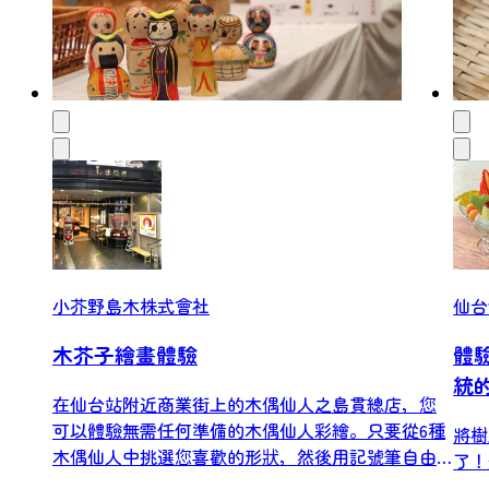
小芥野島木株式會社
仙台
木芥子繪畫體驗
體
統
在仙台站附近商業街上的木偶仙人之島貫總店，您
可以體驗無需任何準備的木偶仙人彩繪。只要從6種
將樹
木偶仙人中挑選您喜歡的形狀，然後用記號筆自由
了！
創作即可。...