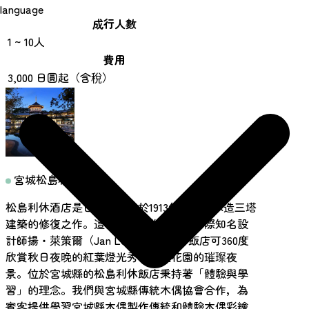
language
成行人數
1 ~ 10人
費用
3,000 日圓起（含稅）
宮城松島利休
松島利休酒店是日本唯一建於1913年的十面木造三塔
建築的修復之作。這棟建築傑作由捷克國際知名設
計師揚‧萊策爾（Jan Letzel）設計。飯店可360度
欣賞秋日夜晚的紅葉燈光秀和宮廷花園的璀璨夜
景。位於宮城縣的松島利休飯店秉持著「體驗與學
習」的理念。我們與宮城縣傳統木偶協會合作，為
賓客提供學習宮城縣木偶製作傳統和體驗木偶彩繪