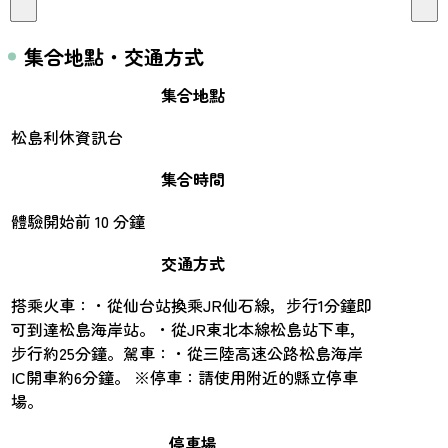
集合地點・交通方式
集合地點
松島利休資訊台
集合時間
體驗開始前 10 分鐘
交通方式
搭乘火車：・從仙台站換乘JR仙石線，步行1分鐘即
可到達松島海岸站。・從JR東北本線松島站下車，
步行約25分鐘。駕車：・從三陸高速公路松島海岸
IC開車約6分鐘。 ※停車：請使用附近的縣立停車
場。
停車場