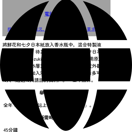
電話報名
根據交通擁堵情況，我們可能會拒絕您的要求。
將鮮花和七夕日本紙放入香水瓶中，混合特製液
體，倒入瓶中，待其凝固。主要材料為七夕日本紙
和蜜桔（amihozuki）花。 * 體驗過程中使用原創材
料。蜜桔花的外層葉片被處理成美麗的網狀外觀。 *
耗時30分鐘（加入液體後需15分鐘）。 * 最多可容納
10人（超過10人請諮詢我們）。 * 全年無休。
舉辦期間
全年 ※請參閱網站上的「體驗行程資訊」。
所需時間
45分鐘