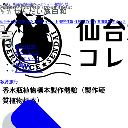
Top
›
仙台旅先体験コレクション
›
體驗行程
›
香水瓶植物標本製作體驗（製作硬質植物標本）
仙台を知る
特集
旅のご提案
イベント
観光情報
体験
宿泊予約
実用情報
アクセス
menu
仙台夜時間
モデルコース
エリアガイド
お知らせ
お得なチケット
教育旅行
香水瓶植物標本製作體驗（製作硬
質植物標本）