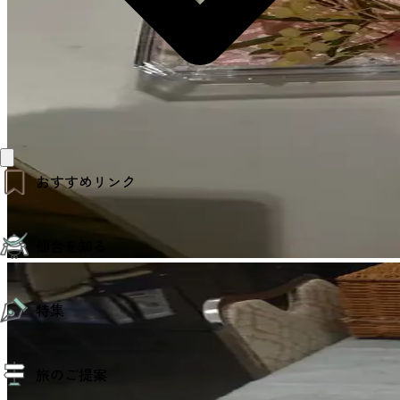
おすすめリンク
仙台夜時間
仙台を知る
モデルコース
エリアガイド
お知らせ
仙台の魅力
お得なチケット
特集
エリアガイド
復興に向けて
仙台観光PR動画ライブラリー
特集
仙台から行く東北周遊旅
旅のご提案
夜時間トピックス
伝統的工芸品