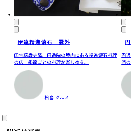
伊達精進懐石 雲外
円
国宝瑞巌寺隣、円通院の境内にある精進懐石料理
円通
の店。季節ごとの料理が楽しめる。
派の
寺です
松島
グルメ