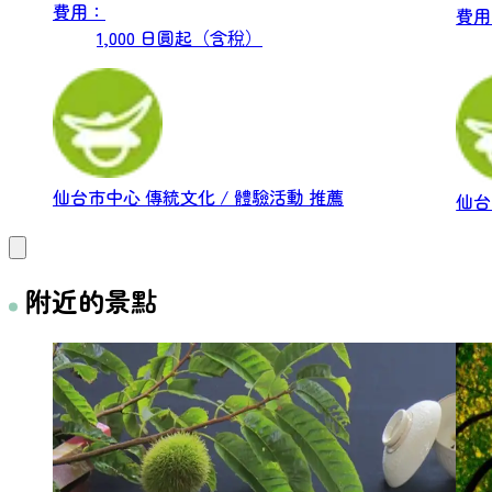
費用：
費用
1,000 日圓起（含稅）
仙台市中心
傳統文化 / 體驗活動
推薦
仙
附近的景點