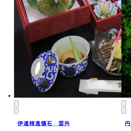
伊達精進懐石 雲外
円