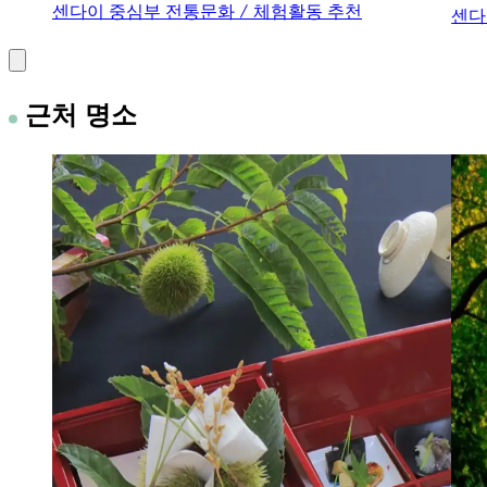
센다이 중심부
전통문화 / 체험활동
추천
센다
근처 명소