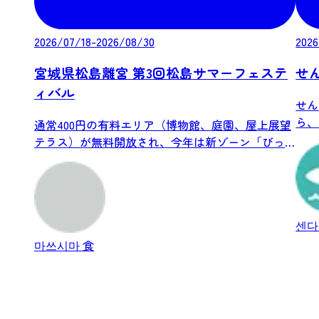
2026/07/18-2026/08/30
2026
宮城県松島離宮 第3回松島サマーフェステ
せ
ィバル
せん
ら、
通常400円の有料エリア（博物館、庭園、屋上展望
リーを
テラス）が無料開放され、今年は新ゾーン「びっ
く...
센다
마쓰시마
食