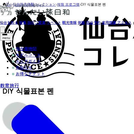
Top
›
仙台旅先体験コレクション
›
체험 프로그램
›
DIY 식물표본 펜
仙台を知る
特集
旅のご提案
イベント
観光情報
体験
宿泊予約
実用情報
アクセス
menu
仙台夜時間
モデルコース
エリアガイド
お知らせ
お得なチケット
教育旅行
DIY 식물표본 펜