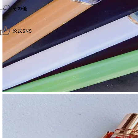
仙台までの経路検索
その他
市内の交通情報
お得なチケット
お知らせ
公式SNS
お問い合わせ
教育旅行
観光マップ
せんだい旅日和 X
せんだい旅日和とは
せんだい旅日和 Instagram
サイト利用規約
せんだい旅日和 Facebook
プライバシーポリシー
仙台旅先体験コレクション Facebook
サイトマップ
仙台旅先体験コレクション Instagaram
仙臺写真館フォトギャラリー