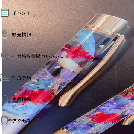
モデルコース
イベント
AIおまかせコース
オリジナルプラン
みんなの旅行記
イベント情報
観光情報
その他イベント情報（音楽・展示会）
スポーツ情報
コンベンション情報
観光スポット
仙台旅先体験コレクション
温泉
美味いもの
季節のイベント
仙台旅先体験コレクション
プロスポーツチーム・プロオーケストラ
宿泊予約
体験プログラム検索（予約）
仙台の銘品
体験事業者からのお知らせ
仙台夜時間
体験トピックス
宿泊予約
宿泊施設
体験事業者
実用情報
仙台観光マップ
観光案内
アクセス
お役立ち情報
観光アプリ
仙台観光マップ