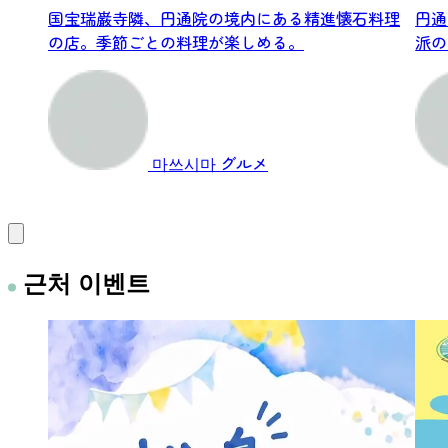
国宝瑞巌寺隣、円通院の境内にある精進懐石料理
円通
の店。季節ごとの料理が楽しめる。
派の
寺です
마쓰시마
グルメ
근처 이벤트