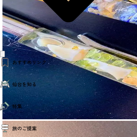
おすすめリンク
仙台夜時間
仙台を知る
モデルコース
エリアガイド
お知らせ
仙台の魅力
お得なチケット
特集
エリアガイド
復興に向けて
仙台観光PR動画ライブラリー
特集
仙台から行く東北周遊旅
旅のご提案
夜時間トピックス
伝統的工芸品