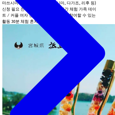
마쓰시마 지역(시오가마, 마쓰시마, 다가조, 리후 등)
신청 필요
전통문화 / 체험활동
1시간 체험
가족
데이
트 / 커플
여자 친구끼리 여행
아침에 참여할 수 있는
활동
30분 체험
혼자 여행
친구와 함께