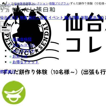
トップ
›
仙台旅先体験コレクション
›
体験プログラム
›
ずんだ餅作り体験（10名様
仙台を知る
特集
旅のご提案
イベント
観光情報
体験
宿泊予約
menu
仙台夜時間
モデルコース
エリアガイド
お知らせ
お得なチケット
ずんだ餅作り体験（10名様～）(出張も
教育旅行