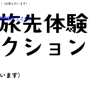
～）(出張も行います）
実用情報
アクセス
行います）