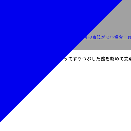
obo.nadeshiko@gmail.com
メールで申し込む
願いいたします。当日ご連絡の取れる電話番号の表記がない場合、
ざいます。あらかじめご了承ください。
り、ついたお餅をご自身でちぎってすりつぶした餡を絡めて完
て下さい。