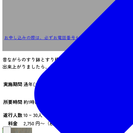
k
お申し込みの際は、必ずお電話番号もご記載下さいますようお
場合もご
昔ながらのすり鉢とすり棒で枝豆をすり潰しづんだの餡を作
出来上がりましたら、枝豆の香りを楽しみながら召し上がっ
実施期間
通年(土・日・祝日を除いた平日）
所要時間
約1時間
遂行人数
10 ~ 30人
料金
2,750 円〜（税込）