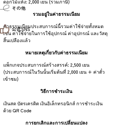
ดอกไม้แห้ง: 2,000 เยน (รวมภาษี)
仙台までの経路検索
その他
市内の交通情報
รวมอยู่ในค่าธรรมเนียม
お得なチケット
お知らせ
ค่าธรรมเนียมประสบการณ์นี้รวมค่าใช้จ่ายทั้งหมด
公式SNS
お問い合わせ
เช่น ค่าใช้จ่ายในการใช้อุปกรณ์ ค่าอุปกรณ์ และวัสดุ
教育旅行
สิ้นเปลืองแล้ว
観光マップ
せんだい旅日和 X
せんだい旅日和とは
せんだい旅日和 Instagram
หมายเหตุเกี่ยวกับค่าธรรมเนียม
サイト利用規約
せんだい旅日和 Facebook
プライバシーポリシー
仙台旅先体験コレクション Facebook
แพ็กเกจประสบการณ์สร้างสรรค์: 2,500 เยน
サイトマップ
仙台旅先体験コレクション Instagaram
(ประสบการณ์ในวันนั้นเริ่มต้นที่ 2,000 เยน + ค่าตั๋ว
仙臺写真館フォトギャラリー
เข้าชม)
วิธีการชำระเงิน
เงินสด บัตรเครดิต เงินอิเล็กทรอนิกส์ การชำระเงิน
ด้วย QR Code
การยกเลิกและการเปลี่ยนแปลง