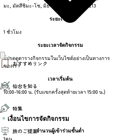
มะ, มัตสึชิมะ-โช, มิยากิกุน, มิยางิ 981-0213
ระยะเวลา
1 ชั่วโมง
ระยะเวลาจัดกิจกรรม
โปรดดูตารางกิจกรรมในเว็บไซต์อย่างเป็นทางการ
おすすめリンク
ของเรา
เวลาเริ่มต้น
仙台夜時間
仙台を知る
モデルコース
10:00-16:00 น. (รับแขกครั้งสุดท้ายเวลา 15:00 น.)
エリアガイド
お知らせ
仙台の魅力
お得なチケット
特集
エリアガイド
復興に向けて
เงื่อนไขการจัดกิจกรรม
仙台観光PR動画ライブラリー
特集
仙台から行く東北周遊旅
จำนวนผู้เข้าร่วมขั้นต่ำ
旅のご提案
夜時間トピックス
伝統的工芸品
1คน