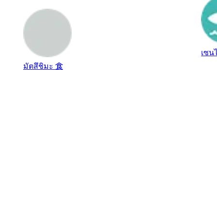
く...
เซน
มัตสึชิมะ
食