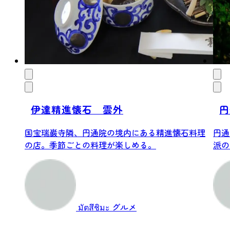
伊達精進懐石 雲外
円
国宝瑞巌寺隣、円通院の境内にある精進懐石料理
円通
の店。季節ごとの料理が楽しめる。
派の
寺です
มัตสึชิมะ
グルメ