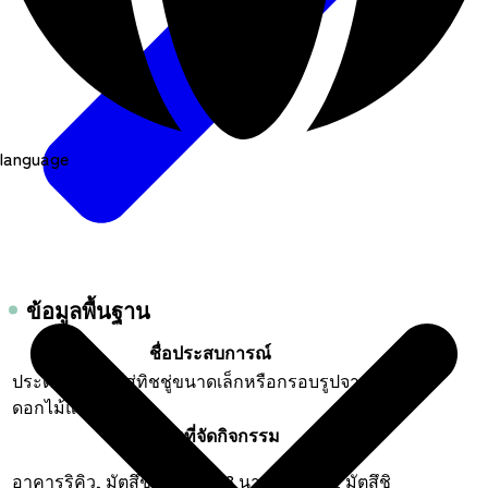
language
ข้อมูลพื้นฐาน
ชื่อประสบการณ์
ประดิษฐ์กล่องใส่ทิชชู่ขนาดเล็กหรือกรอบรูปจาก
ดอกไม้แห้ง
สถานที่จัดกิจกรรม
อาคารริคิว, มัตสึชิมะ ริคิว, 18 นามิอุจิฮามะ, มัตสึชิ