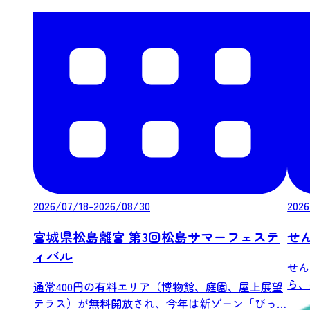
2026/07/18-2026/08/30
2026
宮城県松島離宮 第3回松島サマーフェステ
せ
ィバル
せん
ら、
通常400円の有料エリア（博物館、庭園、屋上展望
リーを
テラス）が無料開放され、今年は新ゾーン「びっ