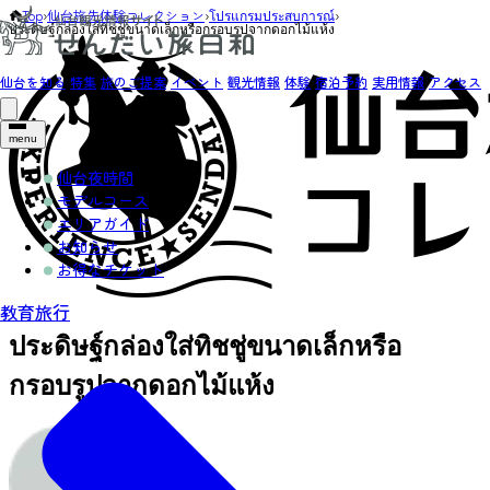
Top
›
仙台旅先体験コレクション
›
โปรแกรมประสบการณ์
›
ประดิษฐ์กล่องใส่ทิชชู่ขนาดเล็กหรือกรอบรูปจากดอกไม้แห้ง
仙台を知る
特集
旅のご提案
イベント
観光情報
体験
宿泊予約
実用情報
アクセス
menu
仙台夜時間
モデルコース
エリアガイド
お知らせ
お得なチケット
教育旅行
ประดิษฐ์กล่องใส่ทิชชู่ขนาดเล็กหรือ
กรอบรูปจากดอกไม้แห้ง