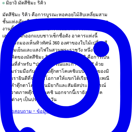
มิยางิ มัตสึชิมะ ริคิว
มัตสึชิมะ ริคิว คือการบูรณะหอคอยไม้สิบเหลี่ยมสาม
ชั้นแห่งเดียวในญี่ปุ่น ซึ่งสร้างขึ้นครั้งแรกในปี 1913 ผล
งานชิ้นเอกทางสถาปัตยกรรมนี้สร้างสรรค์โดยแยน
เลทเซล นักออกแบบชาวเช็กชื่อดัง อาคารแห่งนี้
สามารถมองเห็นทิวทัศน์ 360 องศาของใบไม้เปลี่ยนสี
ในยามเย็นและแสงไฟในสวนพระราชวัง หนึ่งใน
แนวคิดของมัตสึชิมะ ริคิว ในจังหวัดมิยากิ คือการเป็น
สถานที่สำหรับ “ประสบการณ์และการเรียนรู้” ด้วย
ความร่วมมือกับสมาคมตุ๊กตาโคเคชิแบบดั้งเดิมของมิ
ยากิ เรายินดีที่จะมอบโอกาสให้แขกได้เรียนรู้ประเพณี
การทำตุ๊กตาโคเคชิในมิยากิและสัมผัสประสบการณ์
การวาดภาพตุ๊กตาโคเคชิ นอกจากนี้เรายังจัดเวิร์ค
ช็อปต่างๆ เป็นประจำทุกวัน
ติดต่อสอบถาม・ข้อมูลผู้ประกอบการ