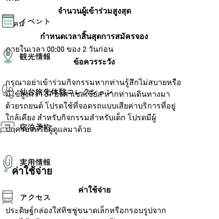
จำนวนผู้เข้าร่วมสูงสุด
モデルコース
イベント
AIおまかせコース
20คน
オリジナルプラン
กำหนดเวลาสิ้นสุดการสมัครจอง
みんなの旅行記
イベント情報
ภายในเวลา 00:00 ของ 2 วันก่อน
観光情報
その他イベント情報（音楽・展示会）
ข้อควรระวัง
スポーツ情報
コンベンション情報
กรุณาอย่าเข้าร่วมกิจกรรมหากท่านรู้สึกไม่สบายหรือ
観光スポット
仙台旅先体験コレクション
温泉
มีไข้สูงกว่า 37 องศาเซลเซียส หากท่านเดินทางมา
美味いもの
ด้วยรถยนต์ โปรดใช้ที่จอดรถแบบเสียค่าบริการที่อยู่
季節のイベント
ใกล้เคียง สำหรับกิจกรรมสำหรับเด็ก โปรดมีผู้
仙台旅先体験コレクション
プロスポーツチーム・プロオーケストラ
宿泊予約
体験プログラム検索（予約）
ปกครองหรือผู้ดูแลมาด้วย
仙台の銘品
体験事業者からのお知らせ
仙台夜時間
体験トピックス
宿泊予約
宿泊施設
体験事業者
実用情報
仙台観光マップ
ค่าใช้จ่าย
観光案内
ค่าใช้จ่าย
アクセス
お役立ち情報
観光アプリ
ประดิษฐ์กล่องใส่ทิชชู่ขนาดเล็กหรือกรอบรูปจาก
仙台観光マップ