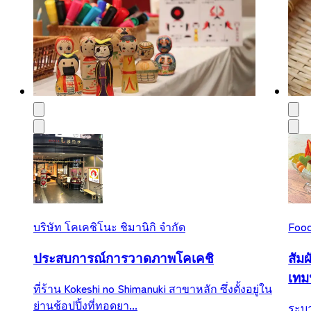
บริษัท โคเคชิโนะ ชิมานิกิ จำกัด
Food
ประสบการณ์การวาดภาพโคเคชิ
สัม
เทมป
ที่ร้าน Kokeshi no Shimanuki สาขาหลัก ซึ่งตั้งอยู่ใน
ย่านช้อปปิ้งที่ทอดยา...
ระบาย