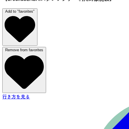
Add to "favorites"
Remove from favorites
行き方を見る