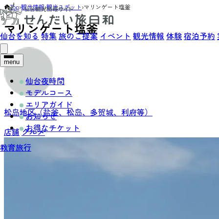
Top
›
観光情報
›
観光スポット
›
マリンゲート塩釜
マリンゲート塩釜
仙台を知る
特集
旅のご提案
イベント
観光情報
体験
宿泊予約
menu
仙台夜時間
モデルコース
エリアガイド
松岛地区（盐釜、松岛、多贺城、利府等）
お知らせ
お得なチケット
店舗
グルメ
教育旅行