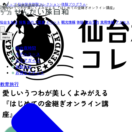
トップ
›
仙台旅先体験コレクション
›
体験プログラム
›
愛しいうつわが美しくよみがえる 『はじめての金継ぎオンライン講座』
仙台を知る
特集
旅のご提案
イベント
観光情報
体験
宿泊予約
実用情報
アクセス
menu
仙台夜時間
モデルコース
エリアガイド
お知らせ
お得なチケット
教育旅行
愛しいうつわが美しくよみがえる
『はじめての金継ぎオンライン講
座』