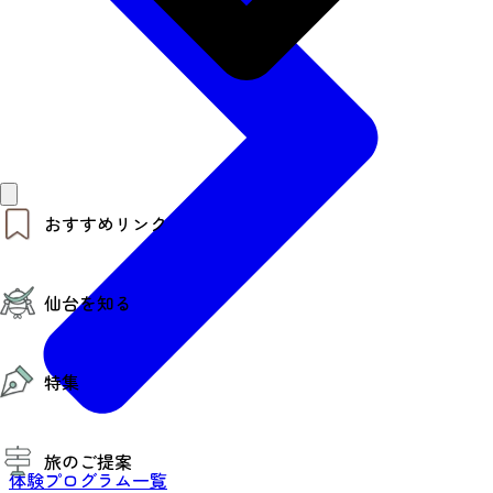
おすすめリンク
仙台夜時間
仙台を知る
モデルコース
エリアガイド
お知らせ
仙台の魅力
お得なチケット
特集
エリアガイド
復興に向けて
仙台観光PR動画ライブラリー
特集
仙台から行く東北周遊旅
旅のご提案
夜時間トピックス
伝統的工芸品
体験プログラム一覧