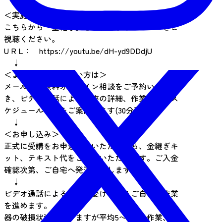
＜実施内容＞
こちらから「金継ぎ」をご紹介するムービーをご
視聴ください。
U R L： https://youtu.be/dH-yd9DDdjU
↓
＜より詳しく知りたい方は＞
メールにて無料オンライン相談をご予約いただ
き、ビデオ通話により講座の詳細、作業工程、ス
ケジュールなどをご案内します(30分程度)
↓
＜お申し込み＞
正式に受講をお申込みをいただいたら、金継ぎキ
ット、テキスト代をご入金いただきます。ご入金
確認次第、ご自宅へ発送いたします。
↓
ビデオ通話による指導を受けながらご自宅で作業
を進めます。
器の破損状況によりますが平均5〜6回の作業、3ヶ