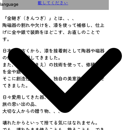
載してください
language
『金継ぎ（きんつぎ）』とは、、、
陶磁器の割れや欠けを、漆を使って補修し、仕上
げに金や銀で装飾をほどこす、お直しのことで
す。
日本では古くから、漆を接着剤として陶器や磁器
の修繕に利用してきました。
また、蒔絵（まきえ）の技術を使って、修繕箇所
を金や銀で装飾し、
そこに創造性を見出す、独自の美意識を発展させ
てきました。
日々愛用してきた器、
旅の思い出の品、
大切な人からの贈り物、、、
壊れたからといって捨てる気にはなれません。
でも、壊れたまま使うことも、飾ることも、でき