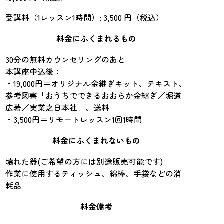
受講料（1レッスン1時間）: 3,500 円（税込）
料金にふくまれるもの
30分の無料カウンセリングのあと
本講座申込後：
・19,000円＝オリジナル金継ぎキット、テキスト、
参考図書「おうちでできるおおらか金継ぎ／堀道
広著／実業之日本社」、送料
・3,500円＝リモートレッスン1回1時間
料金にふくまれないもの
壊れた器(ご希望の方には別途販売可能です)
作業に使用するティッシュ、綿棒、手袋などの消
耗品
料金備考