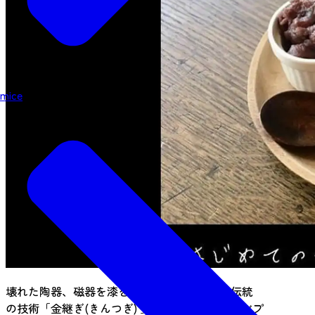
mice
壊れた陶器、磁器を漆を使って修繕する日本伝統
の技術「金継ぎ(きんつぎ) 」をオンラインで学ぶプ