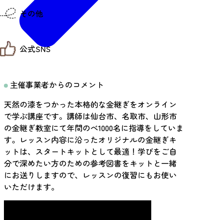
仙台までの経路検索
その他
市内の交通情報
お得なチケット
お知らせ
公式SNS
お問い合わせ
教育旅行
観光マップ
せんだい旅日和 X
せんだい旅日和とは
主催事業者からのコメント
せんだい旅日和 Instagram
サイト利用規約
せんだい旅日和 Facebook
プライバシーポリシー
天然の漆をつかった本格的な金継ぎをオンライン
仙台旅先体験コレクション Facebook
サイトマップ
仙台旅先体験コレクション Instagaram
で学ぶ講座です。講師は仙台市、名取市、山形市
仙臺写真館フォトギャラリー
の金継ぎ教室にて年間のべ1000名に指導をしていま
す。レッスン内容に沿ったオリジナルの金継ぎキ
ットは、スタートキットとして最適！学びをご自
分で深めたい方のための参考図書をキットと一緒
にお送りしますので、レッスンの復習にもお使い
いただけます。