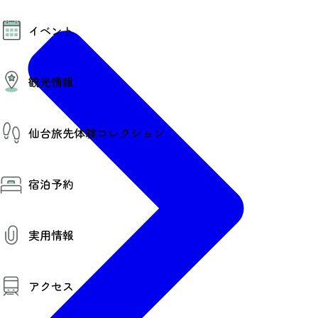
モデルコース
イベント
AIおまかせコース
オリジナルプラン
みんなの旅行記
イベント情報
観光情報
その他イベント情報（音楽・展示会）
スポーツ情報
コンベンション情報
観光スポット
仙台旅先体験コレクション
温泉
美味いもの
季節のイベント
仙台旅先体験コレクション
プロスポーツチーム・プロオーケストラ
宿泊予約
体験プログラム検索（予約）
仙台の銘品
体験事業者からのお知らせ
仙台夜時間
体験トピックス
宿泊予約
宿泊施設
体験事業者
実用情報
仙台観光マップ
観光案内
アクセス
お役立ち情報
観光アプリ
仙台観光マップ